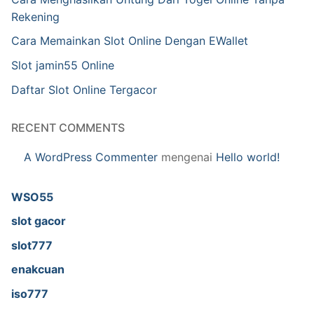
Rekening
Cara Memainkan Slot Online Dengan EWallet
Slot jamin55 Online
Daftar Slot Online Tergacor
RECENT COMMENTS
A WordPress Commenter
mengenai
Hello world!
WSO55
slot gacor
slot777
enakcuan
iso777