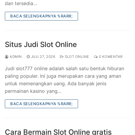
dan tersedia…
BACA SELENGKAPNYA %RARR;
Situs Judi Slot Online
ADMIN
JULI 27, 2026
SLOT ONLINE
0 KOMENTAR
Judi slot777 online adalah salah satu bentuk hiburan
paling populer. Ini juga merupakan cara yang aman
untuk memenangkan uang. Ada banyak jenis
permainan kasino yang…
BACA SELENGKAPNYA %RARR;
Cara Bermain Slot Online gratis