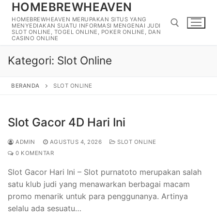
HOMEBREWHEAVEN
Lompat
ke
HOMEBREWHEAVEN MERUPAKAN SITUS YANG
MENYEDIAKAN SUATU INFORMASI MENGENAI JUDI
konten
SLOT ONLINE, TOGEL ONLINE, POKER ONLINE, DAN
CASINO ONLINE
Kategori:
Slot Online
Cari:
BERANDA
SLOT ONLINE
Slot Gacor 4D Hari Ini
ADMIN
AGUSTUS 4, 2026
SLOT ONLINE
0 KOMENTAR
Slot Gacor Hari Ini – Slot purnatoto merupakan salah
satu klub judi yang menawarkan berbagai macam
promo menarik untuk para penggunanya. Artinya
selalu ada sesuatu…