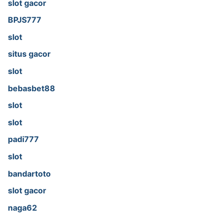
slot gacor
BPJS777
slot
situs gacor
slot
bebasbet88
slot
slot
padi777
slot
bandartoto
slot gacor
naga62