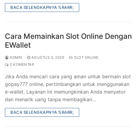
BACA SELENGKAPNYA %RARR;
Cara Memainkan Slot Online Dengan
EWallet
ADMIN
AGUSTUS 3, 2026
SLOT ONLINE
0 KOMENTAR
Jika Anda mencari cara yang aman untuk bermain slot
gopay777 online, pertimbangkan untuk menggunakan
e-wallet. Layanan ini memungkinkan Anda menyetor
dan menarik uang tanpa membagikan…
BACA SELENGKAPNYA %RARR;