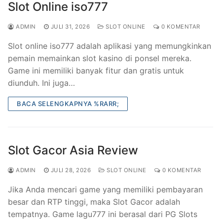
Slot Online iso777
ADMIN
JULI 31, 2026
SLOT ONLINE
0 KOMENTAR
Slot online iso777 adalah aplikasi yang memungkinkan
pemain memainkan slot kasino di ponsel mereka.
Game ini memiliki banyak fitur dan gratis untuk
diunduh. Ini juga…
BACA SELENGKAPNYA %RARR;
Slot Gacor Asia Review
ADMIN
JULI 28, 2026
SLOT ONLINE
0 KOMENTAR
Jika Anda mencari game yang memiliki pembayaran
besar dan RTP tinggi, maka Slot Gacor adalah
tempatnya. Game lagu777 ini berasal dari PG Slots