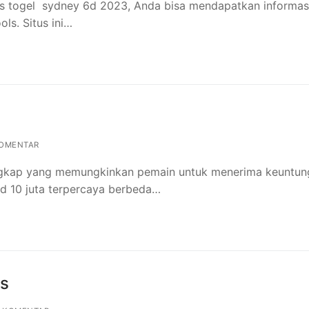
itus togel sydney 6d 2023, Anda bisa mendapatkan informas
ls. Situs ini…
OMENTAR
engkap yang memungkinkan pemain untuk menerima keuntun
4d 10 juta terpercaya berbeda…
is