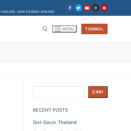
 ONLINE, DAN CASINO ONLINE
TOMBOL
MENU
Cari
CARI
RECENT POSTS
Slot Gacor Thailand