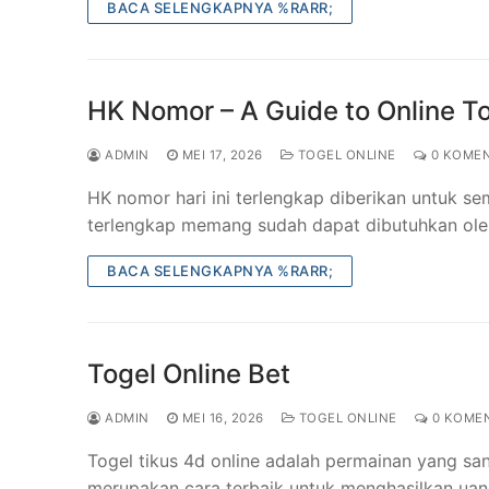
BACA SELENGKAPNYA %RARR;
HK Nomor – A Guide to Online T
ADMIN
MEI 17, 2026
TOGEL ONLINE
0 KOME
HK nomor hari ini terlengkap diberikan untuk se
terlengkap memang sudah dapat dibutuhkan ole
BACA SELENGKAPNYA %RARR;
Togel Online Bet
ADMIN
MEI 16, 2026
TOGEL ONLINE
0 KOME
Togel tikus 4d online adalah permainan yang s
merupakan cara terbaik untuk menghasilkan uan