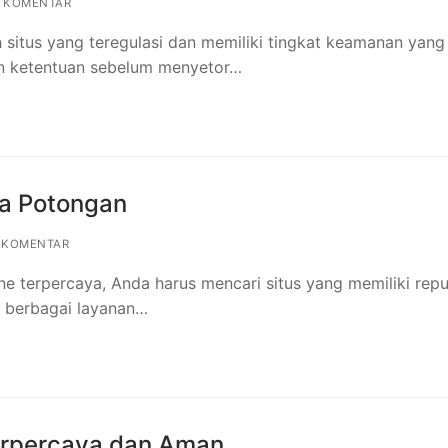
 KOMENTAR
h situs yang teregulasi dan memiliki tingkat keamanan yang
dan ketentuan sebelum menyetor…
pa Potongan
 KOMENTAR
ine terpercaya, Anda harus mencari situs yang memiliki repu
n berbagai layanan…
erpercaya dan Aman