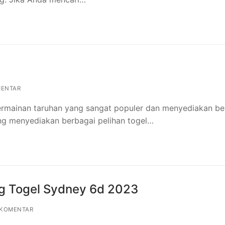
ENTAR
ermainan taruhan yang sangat populer dan menyediakan be
yang menyediakan berbagai pelihan togel…
ng Togel Sydney 6d 2023
KOMENTAR