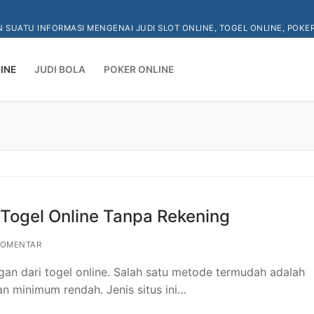
UATU INFORMASI MENGENAI JUDI SLOT ONLINE, TOGEL ONLINE, POKER
INE
JUDI BOLA
POKER ONLINE
Cari:
Togel Online Tanpa Rekening
KOMENTAR
n dari togel online. Salah satu metode termudah adalah
n minimum rendah. Jenis situs ini…