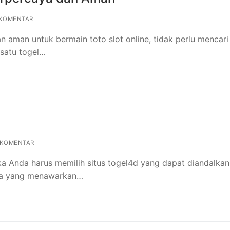
KOMENTAR
 aman untuk bermain toto slot online, tidak perlu mencari
 satu togel…
 KOMENTAR
ka Anda harus memilih situs togel4d yang dapat diandalkan
aya yang menawarkan…