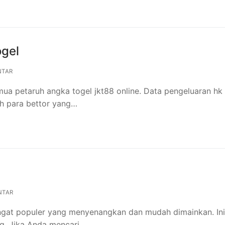
ogel
NTAR
mua petaruh angka togel jkt88 online. Data pengeluaran hk
h para bettor yang…
NTAR
angat populer yang menyenangkan dan mudah dimainkan. Ini
g. Jika Anda mencari…