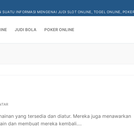
UATU INFORMASI MENGENAI JUDI SLOT ONLINE, TOGEL ONLINE, POKER
INE
JUDI BOLA
POKER ONLINE
Cari:
NTAR
mainan yang tersedia dan diatur. Mereka juga menawarkan
main dan membuat mereka kembali.…