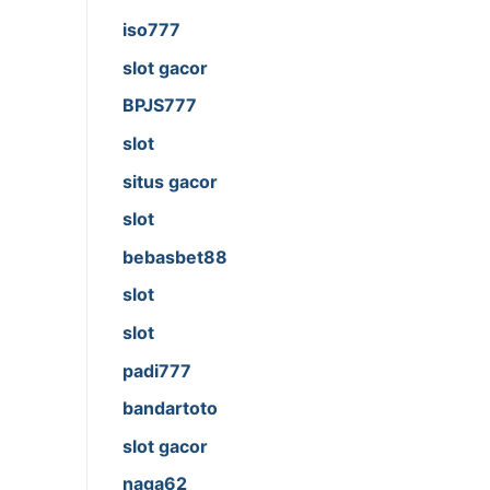
iso777
slot gacor
BPJS777
slot
situs gacor
slot
bebasbet88
slot
slot
padi777
bandartoto
slot gacor
naga62