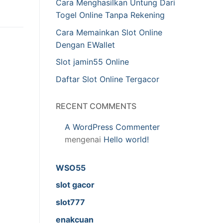
Cara Menghasilkan Untung Dari
Togel Online Tanpa Rekening
Cara Memainkan Slot Online
Dengan EWallet
Slot jamin55 Online
Daftar Slot Online Tergacor
RECENT COMMENTS
A WordPress Commenter
mengenai
Hello world!
WSO55
slot gacor
slot777
enakcuan