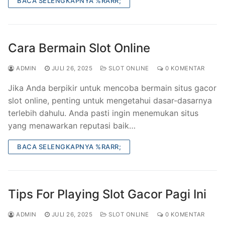
BACA SELENGKAPNYA %RARR;
Cara Bermain Slot Online
ADMIN
JULI 26, 2025
SLOT ONLINE
0 KOMENTAR
Jika Anda berpikir untuk mencoba bermain situs gacor
slot online, penting untuk mengetahui dasar-dasarnya
terlebih dahulu. Anda pasti ingin menemukan situs
yang menawarkan reputasi baik…
BACA SELENGKAPNYA %RARR;
Tips For Playing Slot Gacor Pagi Ini
ADMIN
JULI 26, 2025
SLOT ONLINE
0 KOMENTAR