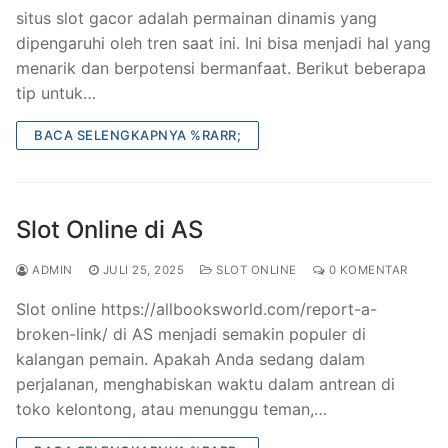
situs slot gacor adalah permainan dinamis yang
dipengaruhi oleh tren saat ini. Ini bisa menjadi hal yang
menarik dan berpotensi bermanfaat. Berikut beberapa
tip untuk…
BACA SELENGKAPNYA %RARR;
Slot Online di AS
ADMIN
JULI 25, 2025
SLOT ONLINE
0 KOMENTAR
Slot online https://allbooksworld.com/report-a-
broken-link/ di AS menjadi semakin populer di
kalangan pemain. Apakah Anda sedang dalam
perjalanan, menghabiskan waktu dalam antrean di
toko kelontong, atau menunggu teman,…