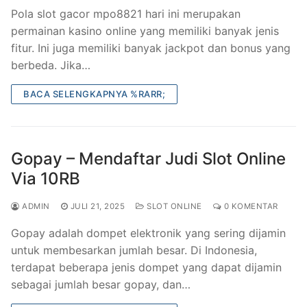
Pola slot gacor mpo8821 hari ini merupakan
permainan kasino online yang memiliki banyak jenis
fitur. Ini juga memiliki banyak jackpot dan bonus yang
berbeda. Jika…
BACA SELENGKAPNYA %RARR;
Gopay – Mendaftar Judi Slot Online
Via 10RB
ADMIN
JULI 21, 2025
SLOT ONLINE
0 KOMENTAR
Gopay adalah dompet elektronik yang sering dijamin
untuk membesarkan jumlah besar. Di Indonesia,
terdapat beberapa jenis dompet yang dapat dijamin
sebagai jumlah besar gopay, dan…