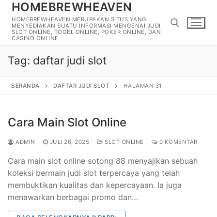
HOMEBREWHEAVEN
Lompat
ke
HOMEBREWHEAVEN MERUPAKAN SITUS YANG
MENYEDIAKAN SUATU INFORMASI MENGENAI JUDI
konten
SLOT ONLINE, TOGEL ONLINE, POKER ONLINE, DAN
CASINO ONLINE
Tag:
daftar judi slot
Cari:
BERANDA
DAFTAR JUDI SLOT
HALAMAN 31
Cara Main Slot Online
ADMIN
JULI 26, 2025
SLOT ONLINE
0 KOMENTAR
Cara main slot online sotong 88 menyajikan sebuah
koleksi bermain judi slot terpercaya yang telah
membuktikan kualitas dan kepercayaan. Ia juga
menawarkan berbagai promo dan…