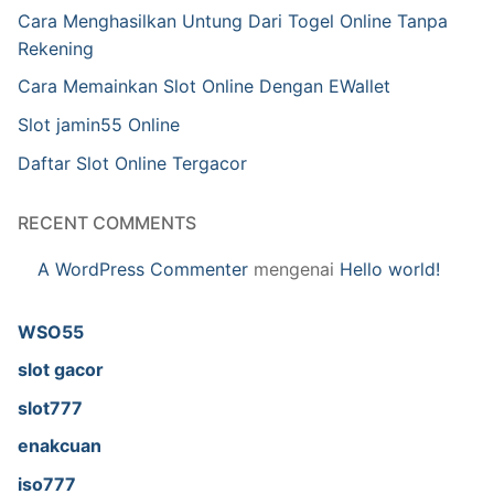
Cara Menghasilkan Untung Dari Togel Online Tanpa
Rekening
Cara Memainkan Slot Online Dengan EWallet
Slot jamin55 Online
Daftar Slot Online Tergacor
RECENT COMMENTS
A WordPress Commenter
mengenai
Hello world!
WSO55
slot gacor
slot777
enakcuan
iso777