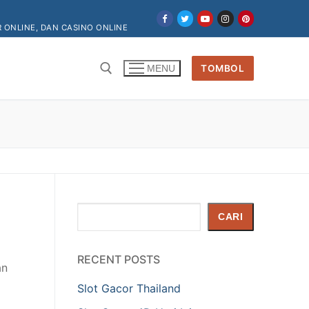
 ONLINE, DAN CASINO ONLINE
TOMBOL
MENU
Cari
CARI
RECENT POSTS
an
Slot Gacor Thailand