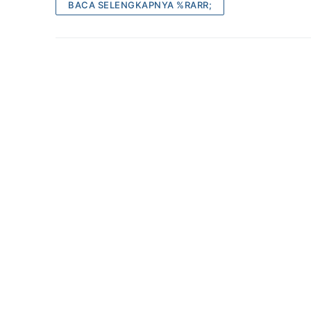
BACA SELENGKAPNYA %RARR;