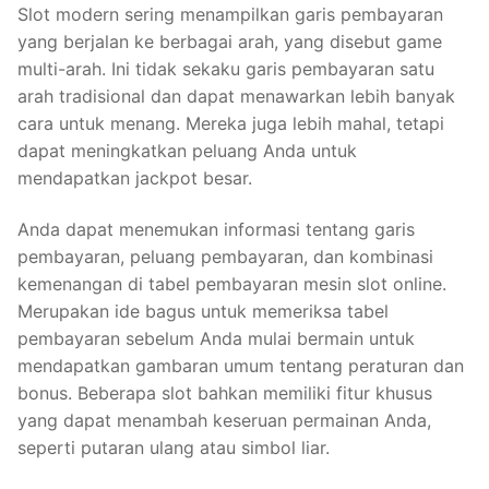
Slot modern sering menampilkan garis pembayaran
yang berjalan ke berbagai arah, yang disebut game
multi-arah. Ini tidak sekaku garis pembayaran satu
arah tradisional dan dapat menawarkan lebih banyak
cara untuk menang. Mereka juga lebih mahal, tetapi
dapat meningkatkan peluang Anda untuk
mendapatkan jackpot besar.
Anda dapat menemukan informasi tentang garis
pembayaran, peluang pembayaran, dan kombinasi
kemenangan di tabel pembayaran mesin slot online.
Merupakan ide bagus untuk memeriksa tabel
pembayaran sebelum Anda mulai bermain untuk
mendapatkan gambaran umum tentang peraturan dan
bonus. Beberapa slot bahkan memiliki fitur khusus
yang dapat menambah keseruan permainan Anda,
seperti putaran ulang atau simbol liar.