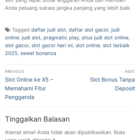
Anda peluang sukses jangka panjang yang lebih baik.
Tagged
daftar judi slot
,
daftar slot gacor
,
judi
online
,
judi slot
,
pragmatic play
,
situs judi slot online
,
slot gacor
,
slot gacor hari ini
,
slot online
,
slot terbaik
2025
,
sweet bonanza
Navigasi
PREVIOUS
NEXT
pos
Previous
Next
Slot Online ke X5 –
Slot Bonus Tanpa
post:
post:
Memahami Fitur
Deposit
Pengganda
Tinggalkan Balasan
Alamat email Anda tidak akan dipublikasikan.
Ruas