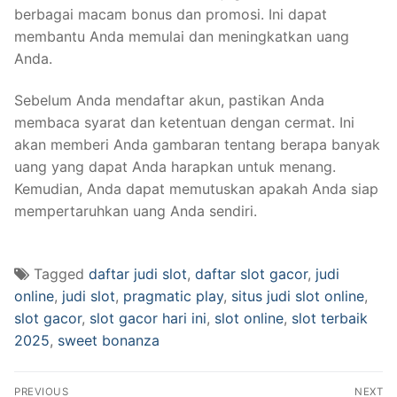
berbagai macam bonus dan promosi. Ini dapat
membantu Anda memulai dan meningkatkan uang
Anda.
Sebelum Anda mendaftar akun, pastikan Anda
membaca syarat dan ketentuan dengan cermat. Ini
akan memberi Anda gambaran tentang berapa banyak
uang yang dapat Anda harapkan untuk menang.
Kemudian, Anda dapat memutuskan apakah Anda siap
mempertaruhkan uang Anda sendiri.
Tagged
daftar judi slot
,
daftar slot gacor
,
judi
online
,
judi slot
,
pragmatic play
,
situs judi slot online
,
slot gacor
,
slot gacor hari ini
,
slot online
,
slot terbaik
2025
,
sweet bonanza
Navigasi
PREVIOUS
NEXT