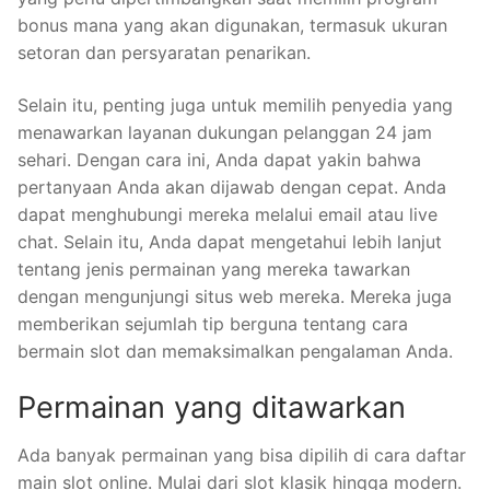
bonus mana yang akan digunakan, termasuk ukuran
setoran dan persyaratan penarikan.
Selain itu, penting juga untuk memilih penyedia yang
menawarkan layanan dukungan pelanggan 24 jam
sehari. Dengan cara ini, Anda dapat yakin bahwa
pertanyaan Anda akan dijawab dengan cepat. Anda
dapat menghubungi mereka melalui email atau live
chat. Selain itu, Anda dapat mengetahui lebih lanjut
tentang jenis permainan yang mereka tawarkan
dengan mengunjungi situs web mereka. Mereka juga
memberikan sejumlah tip berguna tentang cara
bermain slot dan memaksimalkan pengalaman Anda.
Permainan yang ditawarkan
Ada banyak permainan yang bisa dipilih di cara daftar
main slot online. Mulai dari slot klasik hingga modern.