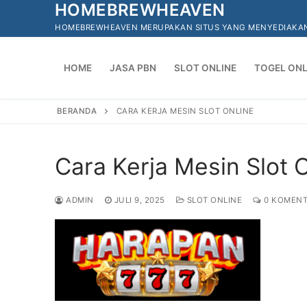
HOMEBREWHEAVEN
Lompat
ke
HOMEBREWHEAVEN MERUPAKAN SITUS YANG MENYEDIAKAN S
konten
HOME
JASA PBN
SLOT ONLINE
TOGEL ONL
BERANDA
CARA KERJA MESIN SLOT ONLINE
Cara Kerja Mesin Slot 
ADMIN
JULI 9, 2025
SLOT ONLINE
0 KOMENT