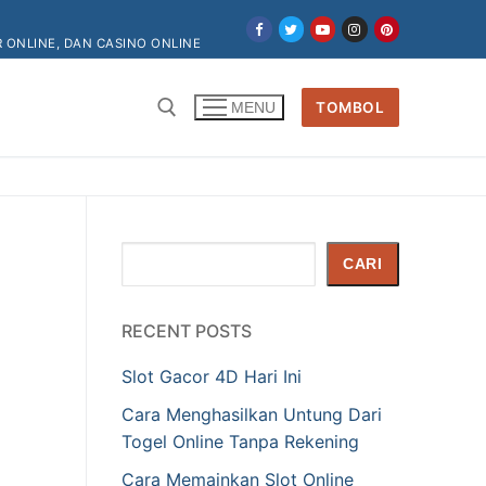
 ONLINE, DAN CASINO ONLINE
TOMBOL
MENU
Cari
CARI
RECENT POSTS
Slot Gacor 4D Hari Ini
Cara Menghasilkan Untung Dari
Togel Online Tanpa Rekening
Cara Memainkan Slot Online