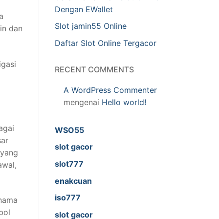
Dengan EWallet
a
Slot jamin55 Online
in dan
Daftar Slot Online Tergacor
igasi
RECENT COMMENTS
A WordPress Commenter
mengenai
Hello world!
agai
WSO55
sar
slot gacor
 yang
slot777
awal,
enakcuan
iso777
 nama
bol
slot gacor