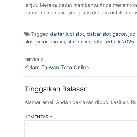
lanjut. Mereka dapat membantu Anda menemukan
dapat memainkan slot gratis di situs untuk mera
Tagged
daftar judi slot
,
daftar slot gacor
,
judi
slot gacor hari ini
,
slot online
,
slot terbaik 2025
,
Navigasi
PREVIOUS
Previous
pos
Kolam Taiwan Toto Online
post:
Tinggalkan Balasan
Alamat email Anda tidak akan dipublikasikan.
Ru
KOMENTAR
*