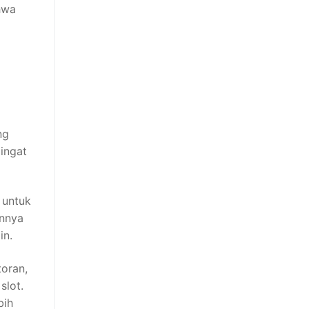
hwa
ng
iingat
 untuk
nnya
in.
oran,
slot.
bih