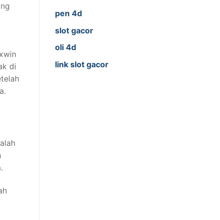
ang
pen 4d
slot gacor
oli 4d
axwin
link slot gacor
ak di
telah
a.
alah
h
.
ah