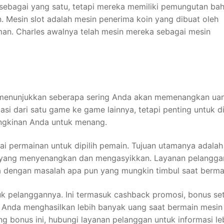
m sebagai yang satu, tetapi mereka memiliki pemungutan ba
. Mesin slot adalah mesin penerima koin yang dibuat oleh
man. Charles awalnya telah mesin mereka sebagai mesin
g menunjukkan seberapa sering Anda akan memenangkan ua
asi dari satu game ke game lainnya, tetapi penting untuk d
ngkinan Anda untuk menang.
i permainan untuk dipilih pemain. Tujuan utamanya adalah
yang menyenangkan dan mengasyikkan. Layanan pelangga
 dengan masalah apa pun yang mungkin timbul saat berma
k pelanggannya. Ini termasuk cashback promosi, bonus set
 Anda menghasilkan lebih banyak uang saat bermain mesin 
ang bonus ini, hubungi layanan pelanggan untuk informasi le