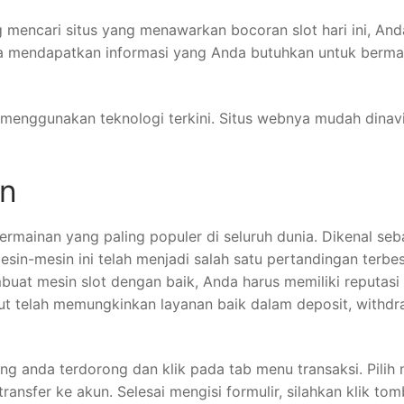
mencari situs yang menawarkan bocoran slot hari ini, And
bisa mendapatkan informasi yang Anda butuhkan untuk berma
menggunakan teknologi terkini. Situs webnya mudah dinav
an
permainan yang paling populer di seluruh dunia. Dikenal seb
esin-mesin ini telah menjadi salah satu pertandingan terbe
buat mesin slot dengan baik, Anda harus memiliki reputasi
t telah memungkinkan layanan baik dalam deposit, withdr
yang anda terdorong dan klik pada tab menu transaksi. Pilih
ansfer ke akun. Selesai mengisi formulir, silahkan klik tom