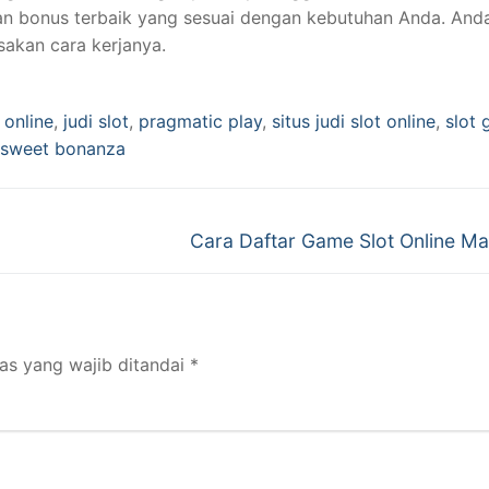
 bonus terbaik yang sesuai dengan kebutuhan Anda. Anda
sakan cara kerjanya.
 online
,
judi slot
,
pragmatic play
,
situs judi slot online
,
slot 
sweet bonanza
Next
Cara Daftar Game Slot Online Ma
post:
as yang wajib ditandai
*