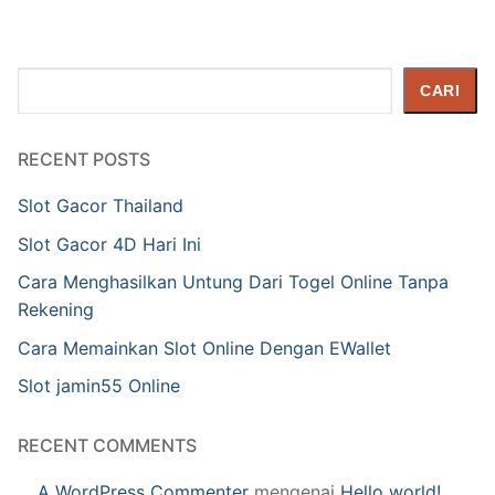
Cari
CARI
RECENT POSTS
Slot Gacor Thailand
Slot Gacor 4D Hari Ini
Cara Menghasilkan Untung Dari Togel Online Tanpa
Rekening
Cara Memainkan Slot Online Dengan EWallet
Slot jamin55 Online
RECENT COMMENTS
A WordPress Commenter
mengenai
Hello world!