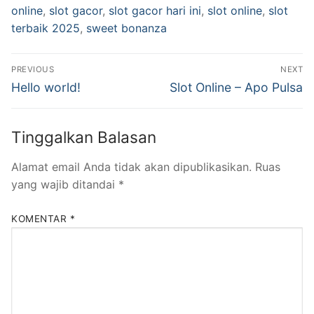
online
,
slot gacor
,
slot gacor hari ini
,
slot online
,
slot
terbaik 2025
,
sweet bonanza
Navigasi
PREVIOUS
NEXT
pos
Previous
Next
Hello world!
Slot Online – Apo Pulsa
post:
post:
Tinggalkan Balasan
Alamat email Anda tidak akan dipublikasikan.
Ruas
yang wajib ditandai
*
KOMENTAR
*