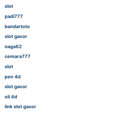
slot
padi777
bandartoto
slot gacor
naga62
cemara777
slot
pen 4d
slot gacor
oli 4d
link slot gacor