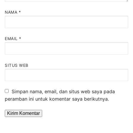
NAMA
*
EMAIL
*
SITUS WEB
Simpan nama, email, dan situs web saya pada
peramban ini untuk komentar saya berikutnya.