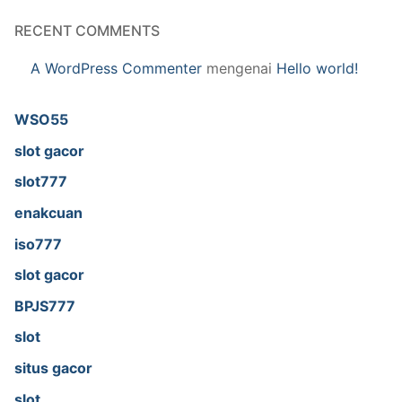
RECENT COMMENTS
A WordPress Commenter
mengenai
Hello world!
WSO55
slot gacor
slot777
enakcuan
iso777
slot gacor
BPJS777
slot
situs gacor
slot