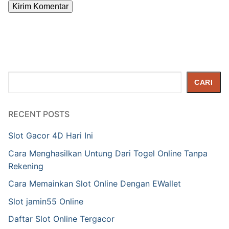
Cari
CARI
RECENT POSTS
Slot Gacor 4D Hari Ini
Cara Menghasilkan Untung Dari Togel Online Tanpa
Rekening
Cara Memainkan Slot Online Dengan EWallet
Slot jamin55 Online
Daftar Slot Online Tergacor