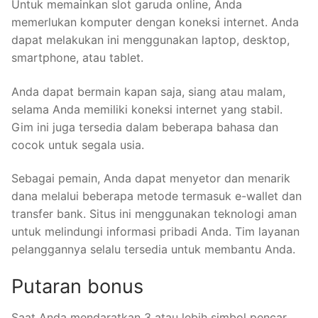
Untuk memainkan slot garuda online, Anda
memerlukan komputer dengan koneksi internet. Anda
dapat melakukan ini menggunakan laptop, desktop,
smartphone, atau tablet.
Anda dapat bermain kapan saja, siang atau malam,
selama Anda memiliki koneksi internet yang stabil.
Gim ini juga tersedia dalam beberapa bahasa dan
cocok untuk segala usia.
Sebagai pemain, Anda dapat menyetor dan menarik
dana melalui beberapa metode termasuk e-wallet dan
transfer bank. Situs ini menggunakan teknologi aman
untuk melindungi informasi pribadi Anda. Tim layanan
pelanggannya selalu tersedia untuk membantu Anda.
Putaran bonus
Saat Anda mendaratkan 3 atau lebih simbol pencar,