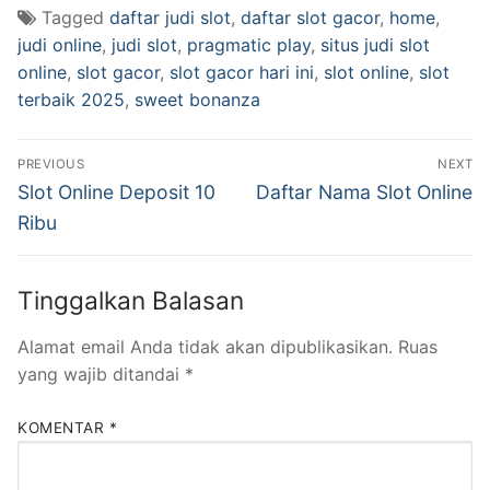
Tagged
daftar judi slot
,
daftar slot gacor
,
home
,
judi online
,
judi slot
,
pragmatic play
,
situs judi slot
online
,
slot gacor
,
slot gacor hari ini
,
slot online
,
slot
terbaik 2025
,
sweet bonanza
Navigasi
PREVIOUS
NEXT
pos
Previous
Next
Slot Online Deposit 10
Daftar Nama Slot Online
post:
post:
Ribu
Tinggalkan Balasan
Alamat email Anda tidak akan dipublikasikan.
Ruas
yang wajib ditandai
*
KOMENTAR
*