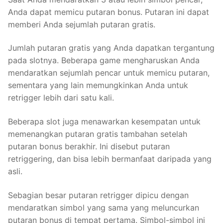
Anda dapat memicu putaran bonus. Putaran ini dapat
memberi Anda sejumlah putaran gratis.
Jumlah putaran gratis yang Anda dapatkan tergantung
pada slotnya. Beberapa game mengharuskan Anda
mendaratkan sejumlah pencar untuk memicu putaran,
sementara yang lain memungkinkan Anda untuk
retrigger lebih dari satu kali.
Beberapa slot juga menawarkan kesempatan untuk
memenangkan putaran gratis tambahan setelah
putaran bonus berakhir. Ini disebut putaran
retriggering, dan bisa lebih bermanfaat daripada yang
asli.
Sebagian besar putaran retrigger dipicu dengan
mendaratkan simbol yang sama yang meluncurkan
putaran bonus di tempat pertama. Simbol-simbol ini