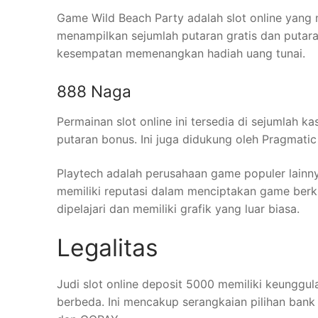
Game Wild Beach Party adalah slot online yang
menampilkan sejumlah putaran gratis dan putara
kesempatan memenangkan hadiah uang tunai.
888 Naga
Permainan slot online ini tersedia di sejumlah 
putaran bonus. Ini juga didukung oleh Pragmati
Playtech adalah perusahaan game populer lainn
memiliki reputasi dalam menciptakan game berkual
dipelajari dan memiliki grafik yang luar biasa.
Legalitas
Judi slot online deposit 5000 memiliki keung
berbeda. Ini mencakup serangkaian pilihan bank 