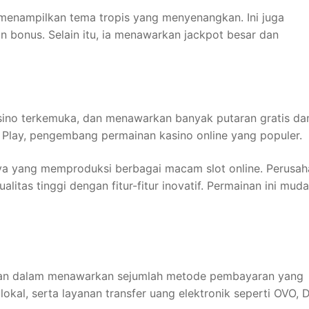
 menampilkan tema tropis yang menyenangkan. Ini juga
n bonus. Selain itu, ia menawarkan jackpot besar dan
kasino terkemuka, dan menawarkan banyak putaran gratis da
c Play, pengembang permainan kasino online yang populer.
ya yang memproduksi berbagai macam slot online. Perusaha
itas tinggi dengan fitur-fitur inovatif. Permainan ini mud
gulan dalam menawarkan sejumlah metode pembayaran yang
lokal, serta layanan transfer uang elektronik seperti OVO,