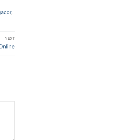
gacor
,
NEXT
Online