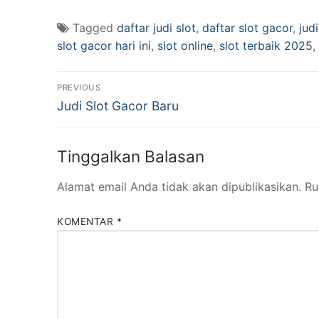
Tagged
daftar judi slot
,
daftar slot gacor
,
judi
slot gacor hari ini
,
slot online
,
slot terbaik 2025
,
Navigasi
PREVIOUS
Previous
pos
Judi Slot Gacor Baru
post:
Tinggalkan Balasan
Alamat email Anda tidak akan dipublikasikan.
Ru
KOMENTAR
*