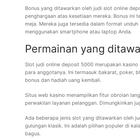
Bonus yang ditawarkan oleh judi slot online de
penghargaan atas kesetiaan mereka. Bonus ini t
meja. Mereka juga tersedia dalam format unduh
menggunakan smartphone atau laptop Anda.
Permainan yang ditaw
Slot judi online deposit 5000 merupakan kasi
para anggotanya. Ini termasuk bakarat, poker, bl
bonus dan hadiah uang kembali.
Situs web kasino menampilkan fitur obrolan la
perwakilan layanan pelanggan. Dimungkinkan ju
Ada beberapa jenis slot yang ditawarkan oleh ju
gulungan klasik. Ini adalah pilihan populer di 
bagus.