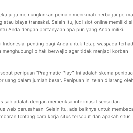
ereka juga memungkinkan pemain menikmati berbagai perma
tau biaya transaksi. Selain itu, judi slot online memiliki s
tu Anda dengan pertanyaan apa pun yang Anda miliki.
i Indonesia, penting bagi Anda untuk tetap waspada terha
 menghubungi pihak berwajib agar tidak menjadi korban
isebut penipuan “Pragmatic Play”. Ini adalah skema penipu
uang dalam jumlah besar. Penipuan ini telah dilarang ole
s sah adalah dengan memeriksa informasi lisensi dan
itus web perusahaan. Selain itu, ada baiknya untuk membac
mbaran tentang cara kerja situs tersebut dan apakah situs