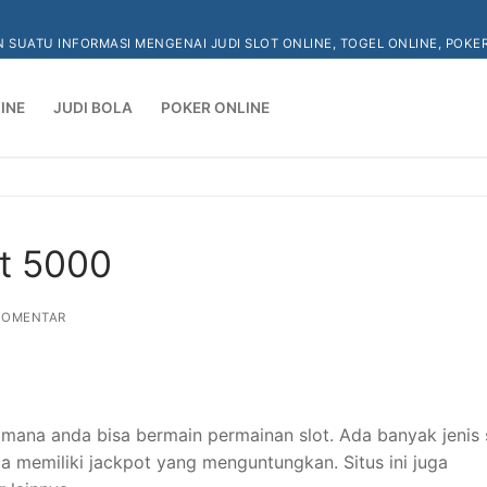
UATU INFORMASI MENGENAI JUDI SLOT ONLINE, TOGEL ONLINE, POKER
INE
JUDI BOLA
POKER ONLINE
Cari:
it 5000
KOMENTAR
imana anda bisa bermain permainan slot. Ada banyak jenis 
a memiliki jackpot yang menguntungkan. Situs ini juga