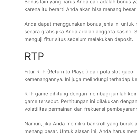
Bonus lain yang harus Anda cari adalah bonus
karena itu berarti Anda akan bisa menang besar 
Anda dapat menggunakan bonus jenis ini untuk 
secara gratis jika Anda adalah anggota kasino. 
menguji fitur situs sebelum melakukan deposit.
RTP
Fitur RTP (Return to Player) dari pola slot ga
kemenangannya. Ini juga melindungi terhadap k
RTP game dihitung dengan membagi jumlah koin
game tersebut. Perhitungan ini dilakukan den
volatilitas permainan dan frekuensi pembayaran
Namun, jika Anda memiliki bankroll yang buruk
menang besar. Untuk alasan ini, Anda harus me