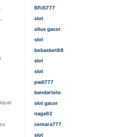
BPJS777
i
,
slot
situs gacor
slot
bebasbet88
a
slot
slot
padi777
bandartoto
dapat
slot gacor
naga62
cemara777
Ini
slot