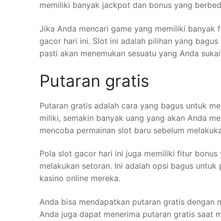
memiliki banyak jackpot dan bonus yang berbed
Jika Anda mencari game yang memiliki banyak fi
gacor hari ini. Slot ini adalah pilihan yang bagu
pasti akan menemukan sesuatu yang Anda sukai
Putaran gratis
Putaran gratis adalah cara yang bagus untuk me
miliki, semakin banyak uang yang akan Anda m
mencoba permainan slot baru sebelum melakuka
Pola slot gacor hari ini juga memiliki fitur b
melakukan setoran. Ini adalah opsi bagus untu
kasino online mereka.
Anda bisa mendapatkan putaran gratis dengan me
Anda juga dapat menerima putaran gratis saat m