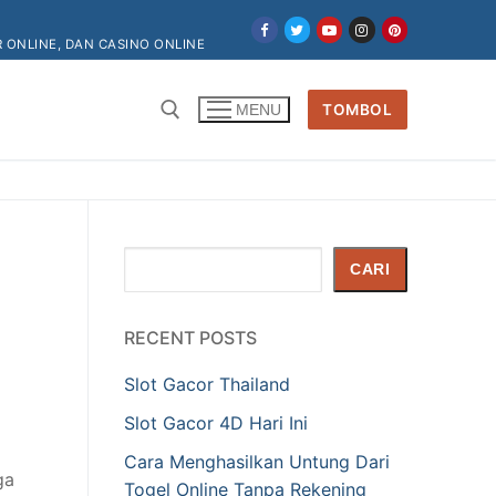
 ONLINE, DAN CASINO ONLINE
TOMBOL
MENU
Cari
CARI
RECENT POSTS
Slot Gacor Thailand
Slot Gacor 4D Hari Ini
Cara Menghasilkan Untung Dari
ga
Togel Online Tanpa Rekening