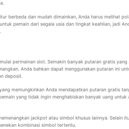
a.
tur berbeda dan mudah dimainkan, Anda harus melihat pola
s untuk pemain dari segala usia dan tingkat keahlian, jadi An
.
mulai permainan slot. Semakin banyak putaran gratis yang
enangkan. Anda bahkan dapat menggunakan putaran ini unt
n deposit.
onus yang memungkinkan Anda mendapatkan putaran gratis ta
k pemain yang tidak ingin menghabiskan banyak uang untuk
menangkan jackpot atau simbol khusus lainnya. Selain itu
enekan kombinasi simbol tertentu.