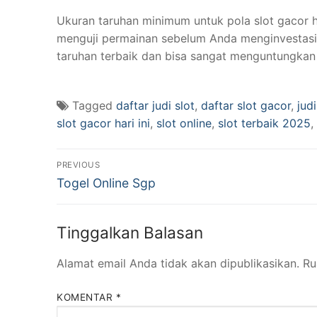
Ukuran taruhan minimum untuk pola slot gacor har
menguji permainan sebelum Anda menginvestasi
taruhan terbaik dan bisa sangat menguntungkan
Tagged
daftar judi slot
,
daftar slot gacor
,
judi
slot gacor hari ini
,
slot online
,
slot terbaik 2025
,
Navigasi
PREVIOUS
Previous
pos
Togel Online Sgp
post:
Tinggalkan Balasan
Alamat email Anda tidak akan dipublikasikan.
Ru
KOMENTAR
*