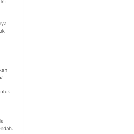
Ini
nya
tuk
lkan
a.
untuk
da
endah.