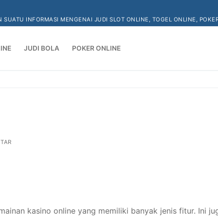
UATU INFORMASI MENGENAI JUDI SLOT ONLINE, TOGEL ONLINE, POKER
INE
JUDI BOLA
POKER ONLINE
Cari:
TAR
ainan kasino online yang memiliki banyak jenis fitur. Ini ju