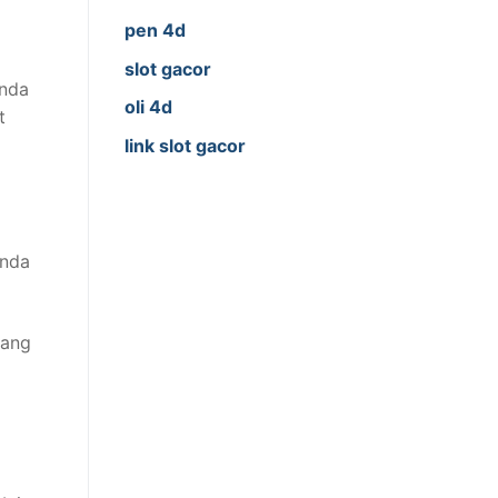
pen 4d
slot gacor
Anda
oli 4d
t
link slot gacor
Anda
uang