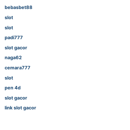
bebasbet88
slot
slot
padi777
slot gacor
naga62
cemara777
slot
pen 4d
slot gacor
link slot gacor