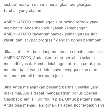
jackpot maxwin dan memenangkan penghargaan
taruhan yang ekstrim.
AMERIKATOTO adalah agen slot online terbaik yang
membantu Anda menjadi nyasak kemenangan.
AMERIKATOTO tawarkan banyak pilihan jutaan slot
klasik dan jackpot progresif dengan bonus berlimpah.
Jika saat ini Anda sedang membuat sebuah account di
AMERIKATOTO, Anda akan tetap bertahan selama
menjadi nyasak. Kami adalah agen obrolan untuk para
member kami yang tidak hanya menggunakan modal
dan mengambil beberapa tujuan.
Jika Anda melanjutkan peluang bermain senilai yang
maksimal, Anda dapat mendapatkan bonus Special
Cashback senilai 100 ribu rupiah. Untuk pertama kali,
Anda bisa menjadi anggota dari agen slot terbaik yang