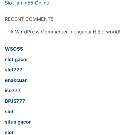
Slot jamin55 Online
RECENT COMMENTS
A WordPress Commenter
mengenai
Hello world!
WSO55
slot gacor
slot777
enakcuan
iso777
BPJS777
slot
situs gacor
slot