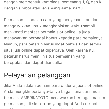
dengan membentuk kombinasi pemenang J, Q, dan K
dengan simbol atau jenis yang sama. kartu.
Permainan ini adalah cara yang menyenangkan dan
mengasyikkan untuk menghabiskan waktu sambil
menikmati manfaat bermain slot online. Ia juga
menawarkan berbagai bonus kepada para pemainnya.
Namun, para petaruh harus ingat bahwa tidak semua
situs judi online dapat dipercaya. Oleh karena itu,
petaruh harus memilih situs permainan yang
bereputasi dan dapat diandalkan.
Pelayanan pelanggan
Jika Anda adalah pemain baru di dunia judi slot online,
Anda mungkin bertanya-tanya bagaimana cara mulai
bermain. AMERIKATOTO menawarkan berbagai macam
permainan judi slot online yang dapat Anda nikmati