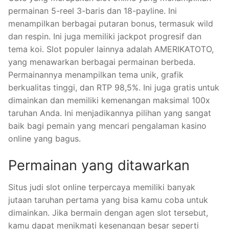
permainan 5-reel 3-baris dan 18-payline. Ini
menampilkan berbagai putaran bonus, termasuk wild
dan respin. Ini juga memiliki jackpot progresif dan
tema koi. Slot populer lainnya adalah AMERIKATOTO,
yang menawarkan berbagai permainan berbeda.
Permainannya menampilkan tema unik, grafik
berkualitas tinggi, dan RTP 98,5%. Ini juga gratis untuk
dimainkan dan memiliki kemenangan maksimal 100x
taruhan Anda. Ini menjadikannya pilihan yang sangat
baik bagi pemain yang mencari pengalaman kasino
online yang bagus.
Permainan yang ditawarkan
Situs judi slot online terpercaya memiliki banyak
jutaan taruhan pertama yang bisa kamu coba untuk
dimainkan. Jika bermain dengan agen slot tersebut,
kamu dapat menikmati kesenangan besar seperti