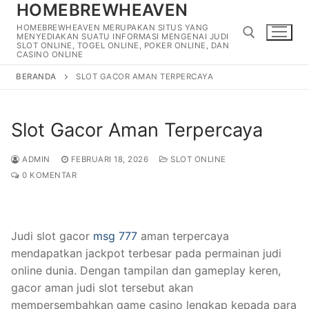
HOMEBREWHEAVEN
Lompat
ke
HOMEBREWHEAVEN MERUPAKAN SITUS YANG
MENYEDIAKAN SUATU INFORMASI MENGENAI JUDI
konten
SLOT ONLINE, TOGEL ONLINE, POKER ONLINE, DAN
CASINO ONLINE
BERANDA
SLOT GACOR AMAN TERPERCAYA
Cari:
Slot Gacor Aman Terpercaya
ADMIN
FEBRUARI 18, 2026
SLOT ONLINE
0 KOMENTAR
Judi slot gacor
msg 777
aman terpercaya
mendapatkan jackpot terbesar pada permainan judi
online dunia. Dengan tampilan dan gameplay keren,
gacor aman judi slot tersebut akan
mempersembahkan game casino lengkap kepada para