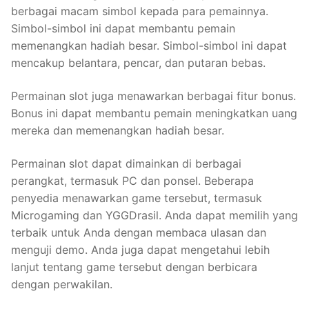
berbagai macam simbol kepada para pemainnya.
Simbol-simbol ini dapat membantu pemain
memenangkan hadiah besar. Simbol-simbol ini dapat
mencakup belantara, pencar, dan putaran bebas.
Permainan slot juga menawarkan berbagai fitur bonus.
Bonus ini dapat membantu pemain meningkatkan uang
mereka dan memenangkan hadiah besar.
Permainan slot dapat dimainkan di berbagai
perangkat, termasuk PC dan ponsel. Beberapa
penyedia menawarkan game tersebut, termasuk
Microgaming dan YGGDrasil. Anda dapat memilih yang
terbaik untuk Anda dengan membaca ulasan dan
menguji demo. Anda juga dapat mengetahui lebih
lanjut tentang game tersebut dengan berbicara
dengan perwakilan.