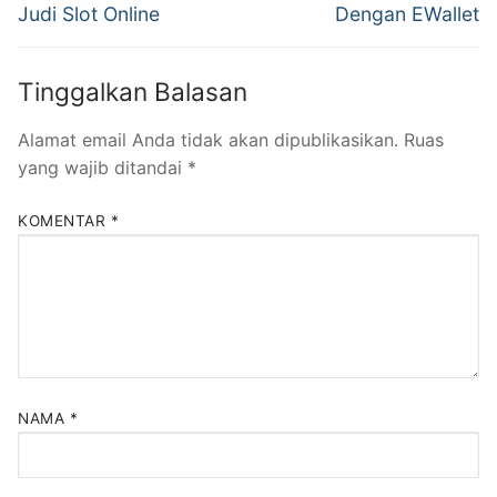
post:
post:
Judi Slot Online
Dengan EWallet
Tinggalkan Balasan
Alamat email Anda tidak akan dipublikasikan.
Ruas
yang wajib ditandai
*
KOMENTAR
*
NAMA
*