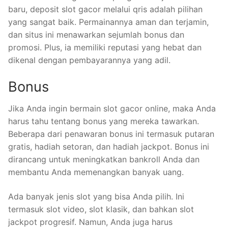
baru, deposit slot gacor melalui qris adalah pilihan
yang sangat baik. Permainannya aman dan terjamin,
dan situs ini menawarkan sejumlah bonus dan
promosi. Plus, ia memiliki reputasi yang hebat dan
dikenal dengan pembayarannya yang adil.
Bonus
Jika Anda ingin bermain slot gacor online, maka Anda
harus tahu tentang bonus yang mereka tawarkan.
Beberapa dari penawaran bonus ini termasuk putaran
gratis, hadiah setoran, dan hadiah jackpot. Bonus ini
dirancang untuk meningkatkan bankroll Anda dan
membantu Anda memenangkan banyak uang.
Ada banyak jenis slot yang bisa Anda pilih. Ini
termasuk slot video, slot klasik, dan bahkan slot
jackpot progresif. Namun, Anda juga harus