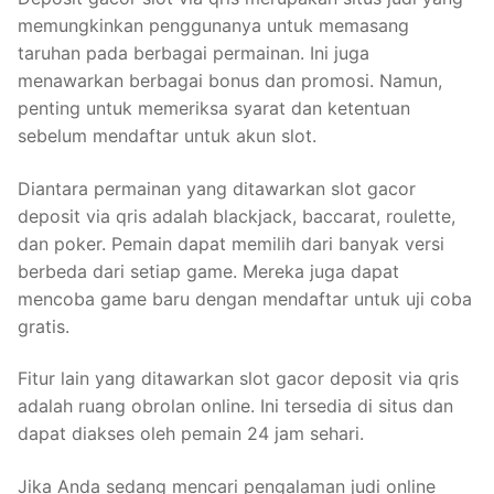
memungkinkan penggunanya untuk memasang
taruhan pada berbagai permainan. Ini juga
menawarkan berbagai bonus dan promosi. Namun,
penting untuk memeriksa syarat dan ketentuan
sebelum mendaftar untuk akun slot.
Diantara permainan yang ditawarkan slot gacor
deposit via qris adalah blackjack, baccarat, roulette,
dan poker. Pemain dapat memilih dari banyak versi
berbeda dari setiap game. Mereka juga dapat
mencoba game baru dengan mendaftar untuk uji coba
gratis.
Fitur lain yang ditawarkan slot gacor deposit via qris
adalah ruang obrolan online. Ini tersedia di situs dan
dapat diakses oleh pemain 24 jam sehari.
Jika Anda sedang mencari pengalaman judi online