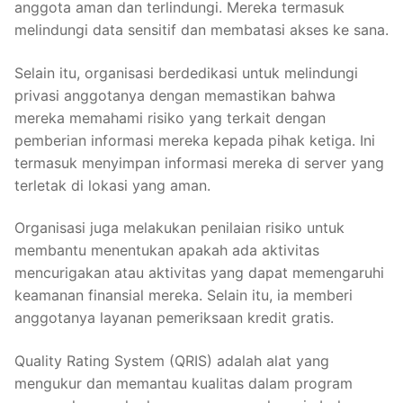
anggota aman dan terlindungi. Mereka termasuk
melindungi data sensitif dan membatasi akses ke sana.
Selain itu, organisasi berdedikasi untuk melindungi
privasi anggotanya dengan memastikan bahwa
mereka memahami risiko yang terkait dengan
pemberian informasi mereka kepada pihak ketiga. Ini
termasuk menyimpan informasi mereka di server yang
terletak di lokasi yang aman.
Organisasi juga melakukan penilaian risiko untuk
membantu menentukan apakah ada aktivitas
mencurigakan atau aktivitas yang dapat memengaruhi
keamanan finansial mereka. Selain itu, ia memberi
anggotanya layanan pemeriksaan kredit gratis.
Quality Rating System (QRIS) adalah alat yang
mengukur dan memantau kualitas dalam program