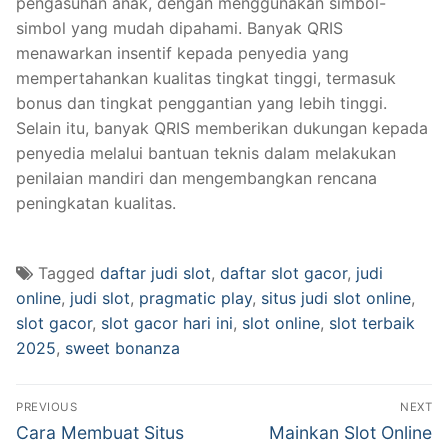
pengasuhan anak, dengan menggunakan simbol-
simbol yang mudah dipahami. Banyak QRIS
menawarkan insentif kepada penyedia yang
mempertahankan kualitas tingkat tinggi, termasuk
bonus dan tingkat penggantian yang lebih tinggi.
Selain itu, banyak QRIS memberikan dukungan kepada
penyedia melalui bantuan teknis dalam melakukan
penilaian mandiri dan mengembangkan rencana
peningkatan kualitas.
Tagged
daftar judi slot
,
daftar slot gacor
,
judi
online
,
judi slot
,
pragmatic play
,
situs judi slot online
,
slot gacor
,
slot gacor hari ini
,
slot online
,
slot terbaik
2025
,
sweet bonanza
Navigasi
PREVIOUS
NEXT
pos
Previous
Next
Cara Membuat Situs
Mainkan Slot Online