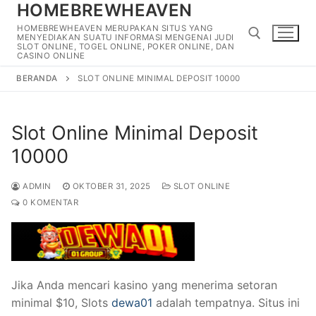
HOMEBREWHEAVEN
Lompat
ke
HOMEBREWHEAVEN MERUPAKAN SITUS YANG
MENYEDIAKAN SUATU INFORMASI MENGENAI JUDI
konten
SLOT ONLINE, TOGEL ONLINE, POKER ONLINE, DAN
CASINO ONLINE
BERANDA
SLOT ONLINE MINIMAL DEPOSIT 10000
Cari:
Slot Online Minimal Deposit
10000
ADMIN
OKTOBER 31, 2025
SLOT ONLINE
0 KOMENTAR
Jika Anda mencari kasino yang menerima setoran
minimal $10, Slots
dewa01
adalah tempatnya. Situs ini