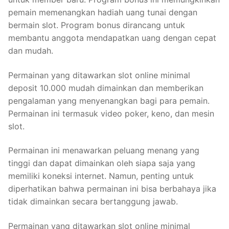
pemain memenangkan hadiah uang tunai dengan
bermain slot. Program bonus dirancang untuk
membantu anggota mendapatkan uang dengan cepat
dan mudah.
Permainan yang ditawarkan slot online minimal
deposit 10.000 mudah dimainkan dan memberikan
pengalaman yang menyenangkan bagi para pemain.
Permainan ini termasuk video poker, keno, dan mesin
slot.
Permainan ini menawarkan peluang menang yang
tinggi dan dapat dimainkan oleh siapa saja yang
memiliki koneksi internet. Namun, penting untuk
diperhatikan bahwa permainan ini bisa berbahaya jika
tidak dimainkan secara bertanggung jawab.
Permainan yang ditawarkan slot online minimal