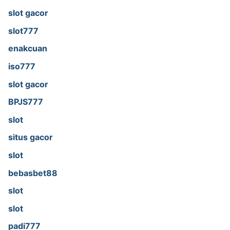
slot gacor
slot777
enakcuan
iso777
slot gacor
BPJS777
slot
situs gacor
slot
bebasbet88
slot
slot
padi777