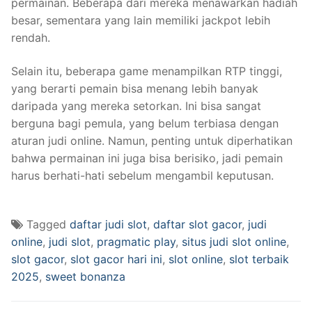
permainan. Beberapa dari mereka menawarkan hadiah
besar, sementara yang lain memiliki jackpot lebih
rendah.
Selain itu, beberapa game menampilkan RTP tinggi,
yang berarti pemain bisa menang lebih banyak
daripada yang mereka setorkan. Ini bisa sangat
berguna bagi pemula, yang belum terbiasa dengan
aturan judi online. Namun, penting untuk diperhatikan
bahwa permainan ini juga bisa berisiko, jadi pemain
harus berhati-hati sebelum mengambil keputusan.
Tagged
daftar judi slot
,
daftar slot gacor
,
judi
online
,
judi slot
,
pragmatic play
,
situs judi slot online
,
slot gacor
,
slot gacor hari ini
,
slot online
,
slot terbaik
2025
,
sweet bonanza
Navigasi