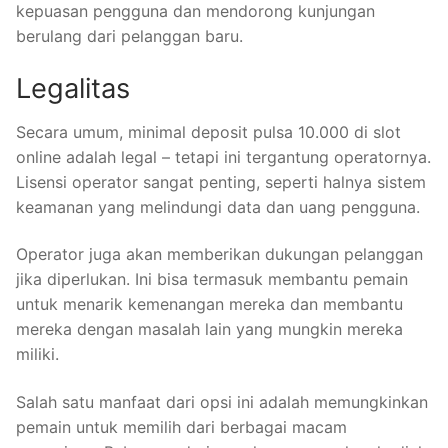
kepuasan pengguna dan mendorong kunjungan
berulang dari pelanggan baru.
Legalitas
Secara umum, minimal deposit pulsa 10.000 di slot
online adalah legal – tetapi ini tergantung operatornya.
Lisensi operator sangat penting, seperti halnya sistem
keamanan yang melindungi data dan uang pengguna.
Operator juga akan memberikan dukungan pelanggan
jika diperlukan. Ini bisa termasuk membantu pemain
untuk menarik kemenangan mereka dan membantu
mereka dengan masalah lain yang mungkin mereka
miliki.
Salah satu manfaat dari opsi ini adalah memungkinkan
pemain untuk memilih dari berbagai macam