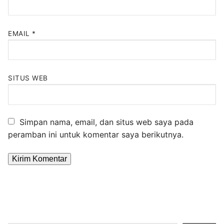
EMAIL
*
SITUS WEB
Simpan nama, email, dan situs web saya pada
peramban ini untuk komentar saya berikutnya.