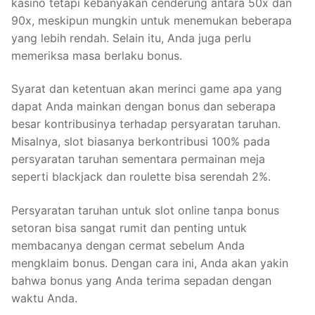
kasino tetapi kebanyakan cenderung antara 50x dan
90x, meskipun mungkin untuk menemukan beberapa
yang lebih rendah. Selain itu, Anda juga perlu
memeriksa masa berlaku bonus.
Syarat dan ketentuan akan merinci game apa yang
dapat Anda mainkan dengan bonus dan seberapa
besar kontribusinya terhadap persyaratan taruhan.
Misalnya, slot biasanya berkontribusi 100% pada
persyaratan taruhan sementara permainan meja
seperti blackjack dan roulette bisa serendah 2%.
Persyaratan taruhan untuk slot online tanpa bonus
setoran bisa sangat rumit dan penting untuk
membacanya dengan cermat sebelum Anda
mengklaim bonus. Dengan cara ini, Anda akan yakin
bahwa bonus yang Anda terima sepadan dengan
waktu Anda.