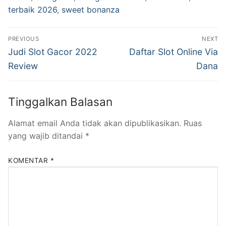
terbaik 2026
,
sweet bonanza
Navigasi
PREVIOUS
NEXT
pos
Previous
Next
Judi Slot Gacor 2022
Daftar Slot Online Via
post:
post:
Review
Dana
Tinggalkan Balasan
Alamat email Anda tidak akan dipublikasikan.
Ruas
yang wajib ditandai
*
KOMENTAR
*