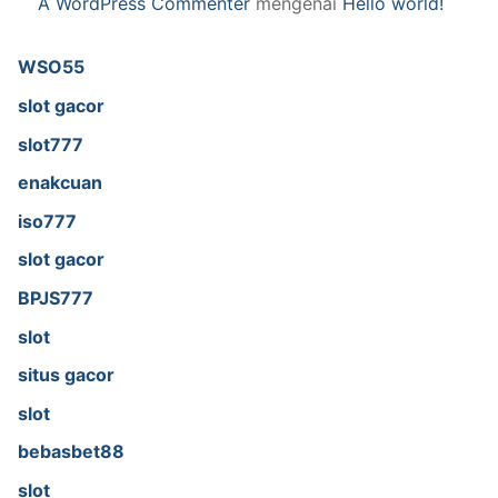
A WordPress Commenter
mengenai
Hello world!
WSO55
slot gacor
slot777
enakcuan
iso777
slot gacor
BPJS777
slot
situs gacor
slot
bebasbet88
slot