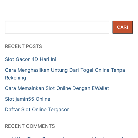
Cari
CARI
RECENT POSTS
Slot Gacor 4D Hari Ini
Cara Menghasilkan Untung Dari Togel Online Tanpa
Rekening
Cara Memainkan Slot Online Dengan EWallet
Slot jamin55 Online
Daftar Slot Online Tergacor
RECENT COMMENTS