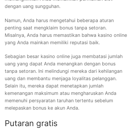
dengan uang sungguhan.
Namun, Anda harus mengetahui beberapa aturan
penting saat mengklaim bonus tanpa setoran.
Misalnya, Anda harus memastikan bahwa kasino online
yang Anda mainkan memiliki reputasi baik.
Sebagian besar kasino online juga membatasi jumlah
uang yang dapat Anda menangkan dengan bonus
tanpa setoran. Ini melindungi mereka dari kehilangan
uang dan membantu menjaga loyalitas pelanggan.
Selain itu, mereka dapat menetapkan jumlah
kemenangan maksimum atau mengharuskan Anda
memenuhi persyaratan taruhan tertentu sebelum
melepaskan bonus ke akun Anda.
Putaran gratis