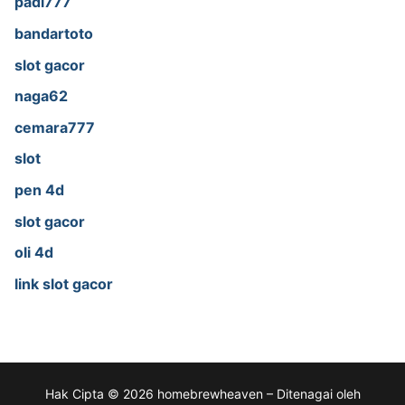
padi777
bandartoto
slot gacor
naga62
cemara777
slot
pen 4d
slot gacor
oli 4d
link slot gacor
Hak Cipta © 2026 homebrewheaven – Ditenagai oleh