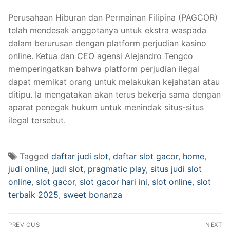
Perusahaan Hiburan dan Permainan Filipina (PAGCOR)
telah mendesak anggotanya untuk ekstra waspada
dalam berurusan dengan platform perjudian kasino
online. Ketua dan CEO agensi Alejandro Tengco
memperingatkan bahwa platform perjudian ilegal
dapat memikat orang untuk melakukan kejahatan atau
ditipu. Ia mengatakan akan terus bekerja sama dengan
aparat penegak hukum untuk menindak situs-situs
ilegal tersebut.
Tagged
daftar judi slot
,
daftar slot gacor
,
home
,
judi online
,
judi slot
,
pragmatic play
,
situs judi slot
online
,
slot gacor
,
slot gacor hari ini
,
slot online
,
slot
terbaik 2025
,
sweet bonanza
Navigasi
PREVIOUS
NEXT