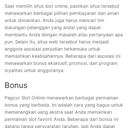
Saat memilih situs slot online, pastikan situs tersebut
menawarkan berbagai pilihan pembayaran dan aman
untuk dimainkan. Anda juga harus mencari tim
dukungan pelanggan yang andal yang dapat
membantu Anda dengan masalah atau pertanyaan apa
pun. Selain itu, situs web tersebut harus menjadi
anggota asosiasi perjudian terkemuka untuk
memastikan keabsahannya. Beberapa dari asosiasi ini
menawarkan bonus eksklusif, promosi, dan program
loyalitas untuk anggotanya.
Bonus
Pagcor Slot Online menawarkan berbagai permainan
bonus yang berbeda. Ini adalah cara yang bagus untuk
memenangkan uang ekstra saat Anda memainkan
permainan slot favorit Anda. Beberapa dari bonus ini
datang tanpa persyaratan taruhan, jadi Anda dapat