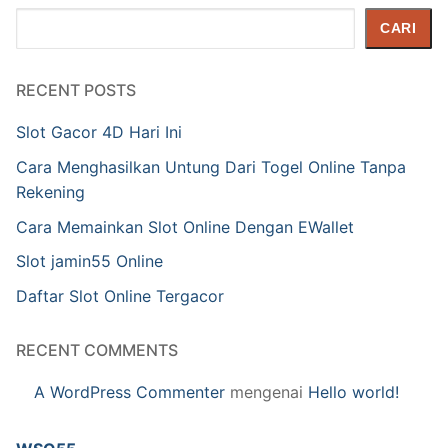
Cari
CARI
RECENT POSTS
Slot Gacor 4D Hari Ini
Cara Menghasilkan Untung Dari Togel Online Tanpa
Rekening
Cara Memainkan Slot Online Dengan EWallet
Slot jamin55 Online
Daftar Slot Online Tergacor
RECENT COMMENTS
A WordPress Commenter
mengenai
Hello world!