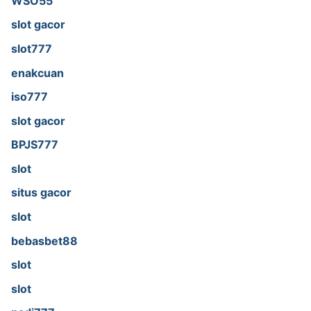
WSO55
slot gacor
slot777
enakcuan
iso777
slot gacor
BPJS777
slot
situs gacor
slot
bebasbet88
slot
slot