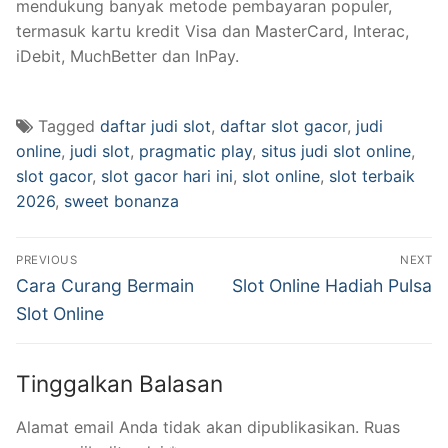
mendukung banyak metode pembayaran populer,
termasuk kartu kredit Visa dan MasterCard, Interac,
iDebit, MuchBetter dan InPay.
Tagged
daftar judi slot
,
daftar slot gacor
,
judi
online
,
judi slot
,
pragmatic play
,
situs judi slot online
,
slot gacor
,
slot gacor hari ini
,
slot online
,
slot terbaik
2026
,
sweet bonanza
Navigasi
PREVIOUS
NEXT
pos
Previous
Next
Cara Curang Bermain
Slot Online Hadiah Pulsa
post:
post:
Slot Online
Tinggalkan Balasan
Alamat email Anda tidak akan dipublikasikan.
Ruas