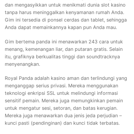
dan mengasyikkan untuk menikmati dunia slot kasino
tanpa harus meninggalkan kenyamanan rumah Anda.
Gim ini tersedia di ponsel cerdas dan tablet, sehingga
Anda dapat memainkannya kapan pun Anda mau.
Gim bertema panda ini menawarkan 243 cara untuk
menang, kemenangan liar, dan putaran gratis. Selain
itu, grafiknya berkualitas tinggi dan soundtracknya
menyenangkan.
Royal Panda adalah kasino aman dan terlindungi yang
menganggap serius privasi. Mereka menggunakan
teknologi enkripsi SSL untuk melindungi informasi
sensitif pemain. Mereka juga memungkinkan pemain
untuk mengatur sesi, setoran, dan batas kerugian.
Mereka juga menawarkan dua jenis jeda perjudian –
kunci pasti (pendinginan) dan kunci tidak terbatas.