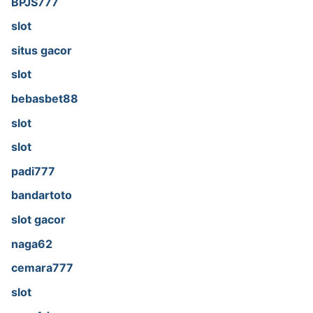
BPJS777
slot
situs gacor
slot
bebasbet88
slot
slot
padi777
bandartoto
slot gacor
naga62
cemara777
slot