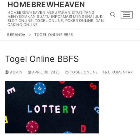
HOMEBREWHEAVEN
Lompat
ke
HOMEBREWHEAVEN MERUPAKAN SITUS YANG
MENYEDIAKAN SUATU INFORMASI MENGENAI JUDI
konten
SLOT ONLINE, TOGEL ONLINE, POKER ONLINE, DAN
CASINO ONLINE
BERANDA
TOGEL ONLINE BBFS
Cari:
Togel Online BBFS
ADMIN
APRIL 30, 2025
TOGEL ONLINE
0 KOMENTAR