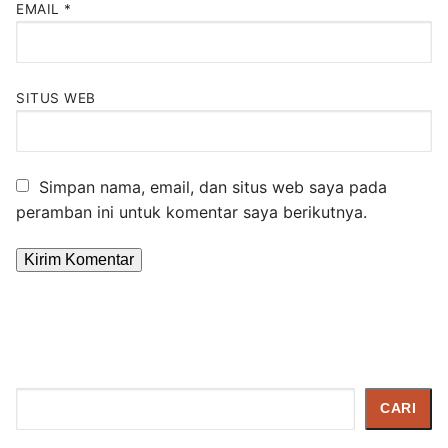
EMAIL
*
SITUS WEB
Simpan nama, email, dan situs web saya pada
peramban ini untuk komentar saya berikutnya.
Cari
CARI