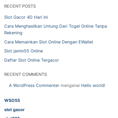
RECENT POSTS
Slot Gacor 4D Hari Ini
Cara Menghasilkan Untung Dari Togel Online Tanpa
Rekening
Cara Memainkan Slot Online Dengan EWallet
Slot jamin55 Online
Daftar Slot Online Tergacor
RECENT COMMENTS
A WordPress Commenter
mengenai
Hello world!
WSO55
slot gacor