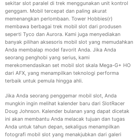
sekitar slot paralel di trek menggunakan unit kontrol
genggam. Mobil tercepat dan paling akurat
memenangkan perlombaan. Tower Hobbies(r)
membawa berbagai trek mobil slot dari produsen
seperti Tyco dan Aurora. Kami juga menyediakan
banyak pilihan aksesoris mobil slot yang memudahkan
Anda membalap model favorit Anda. Jika Anda
seorang penghobi yang serius, kami
merekomendasikan set mobil slot skala Mega-G+ HO
dari AFX, yang menampilkan teknologi performa
terbaik untuk pemula hingga ahli.
Jika Anda seorang penggemar mobil slot, Anda
mungkin ingin melihat kalender baru dari SlotRacer
Doug Johnson. Kalender bulanan yang dapat dicetak
ini akan membantu Anda melacak tujuan dan tugas
Anda untuk tahun depan, sekaligus menampilkan
fotografi mobil slot yang menakjubkan dari galeri