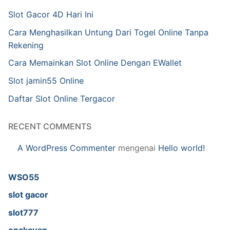
Slot Gacor 4D Hari Ini
Cara Menghasilkan Untung Dari Togel Online Tanpa
Rekening
Cara Memainkan Slot Online Dengan EWallet
Slot jamin55 Online
Daftar Slot Online Tergacor
RECENT COMMENTS
A WordPress Commenter
mengenai
Hello world!
WSO55
slot gacor
slot777