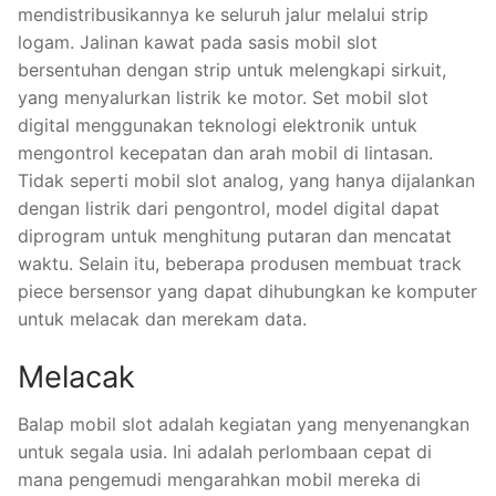
mendistribusikannya ke seluruh jalur melalui strip
logam. Jalinan kawat pada sasis mobil slot
bersentuhan dengan strip untuk melengkapi sirkuit,
yang menyalurkan listrik ke motor. Set mobil slot
digital menggunakan teknologi elektronik untuk
mengontrol kecepatan dan arah mobil di lintasan.
Tidak seperti mobil slot analog, yang hanya dijalankan
dengan listrik dari pengontrol, model digital dapat
diprogram untuk menghitung putaran dan mencatat
waktu. Selain itu, beberapa produsen membuat track
piece bersensor yang dapat dihubungkan ke komputer
untuk melacak dan merekam data.
Melacak
Balap mobil slot adalah kegiatan yang menyenangkan
untuk segala usia. Ini adalah perlombaan cepat di
mana pengemudi mengarahkan mobil mereka di