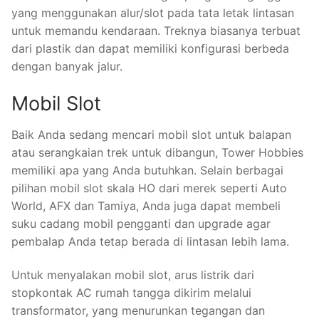
yang menggunakan alur/slot pada tata letak lintasan
untuk memandu kendaraan. Treknya biasanya terbuat
dari plastik dan dapat memiliki konfigurasi berbeda
dengan banyak jalur.
Mobil Slot
Baik Anda sedang mencari mobil slot untuk balapan
atau serangkaian trek untuk dibangun, Tower Hobbies
memiliki apa yang Anda butuhkan. Selain berbagai
pilihan mobil slot skala HO dari merek seperti Auto
World, AFX dan Tamiya, Anda juga dapat membeli
suku cadang mobil pengganti dan upgrade agar
pembalap Anda tetap berada di lintasan lebih lama.
Untuk menyalakan mobil slot, arus listrik dari
stopkontak AC rumah tangga dikirim melalui
transformator, yang menurunkan tegangan dan