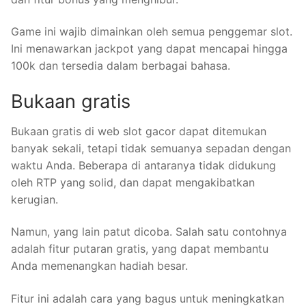
Game ini wajib dimainkan oleh semua penggemar slot.
Ini menawarkan jackpot yang dapat mencapai hingga
100k dan tersedia dalam berbagai bahasa.
Bukaan gratis
Bukaan gratis di web slot gacor dapat ditemukan
banyak sekali, tetapi tidak semuanya sepadan dengan
waktu Anda. Beberapa di antaranya tidak didukung
oleh RTP yang solid, dan dapat mengakibatkan
kerugian.
Namun, yang lain patut dicoba. Salah satu contohnya
adalah fitur putaran gratis, yang dapat membantu
Anda memenangkan hadiah besar.
Fitur ini adalah cara yang bagus untuk meningkatkan