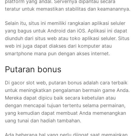
platform yang andal. Servernya dipantau secara
teratur untuk memastikan stabilitas dan keamanannya.
Selain itu, situs ini memiliki rangkaian aplikasi seluler
yang bagus untuk Android dan iOS. Aplikasi ini dapat
diunduh dari situs web atau toko aplikasi seluler. Situs
web ini juga dapat diakses dari komputer atau
smartphone mana pun dengan akses internet.
Putaran bonus
Di gacor slot web, putaran bonus adalah cara terbaik
untuk meningkatkan pengalaman bermain game Anda.
Mereka dapat dipicu baik secara kebetulan atau
dengan mencapai tujuan tertentu selama permainan,
yang kemudian dapat membuat Anda memenangkan
uang tunai dan hadiah tambahan.
Ada beberapa hal yang perlu diingat saat memainkan