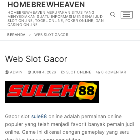
HOMEBREWHEAVEN
Lompat
ke
HOMEBREWHEAVEN MERUPAKAN SITUS YANG
MENYEDIAKAN SUATU INFORMASI MENGENAI JUDI
konten
SLOT ONLINE, TOGEL ONLINE, POKER ONLINE, DAN
CASINO ONLINE
BERANDA
WEB SLOT GACOR
Cari:
Web Slot Gacor
ADMIN
JUNI 4, 2026
SLOT ONLINE
0 KOMENTAR
Gacor slot
sule88
online adalah permainan online
populer yang telah menjadi favorit banyak pemain judi
online. Game ini dikenal dengan gameplay yang seru
dan fitur bonus yang menghibur.