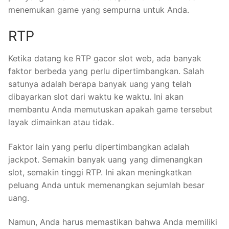
menemukan game yang sempurna untuk Anda.
RTP
Ketika datang ke RTP gacor slot web, ada banyak
faktor berbeda yang perlu dipertimbangkan. Salah
satunya adalah berapa banyak uang yang telah
dibayarkan slot dari waktu ke waktu. Ini akan
membantu Anda memutuskan apakah game tersebut
layak dimainkan atau tidak.
Faktor lain yang perlu dipertimbangkan adalah
jackpot. Semakin banyak uang yang dimenangkan
slot, semakin tinggi RTP. Ini akan meningkatkan
peluang Anda untuk memenangkan sejumlah besar
uang.
Namun, Anda harus memastikan bahwa Anda memiliki