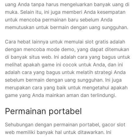
uang Anda tanpa harus mengeluarkan banyak uang di
muka. Selain itu, ini juga memberi Anda kesempatan
untuk mencoba permainan baru sebelum Anda
memutuskan untuk bermain dengan uang sungguhan.
Cara hebat lainnya untuk memulai slot gratis adalah
dengan mencoba mode demo, yang dapat ditemukan
di banyak situs web. Ini adalah cara yang bagus untuk
melihat apakah game ini cocok untuk Anda, dan ini
adalah cara yang bagus untuk melatih strategi Anda
sebelum bermain dengan uang sungguhan. Ini juga
merupakan cara yang baik untuk mengetahui apakah
game yang Anda mainkan aman dan terlindungi.
Permainan portabel
Sehubungan dengan permainan portabel, gacor slot
web memiliki banyak hal untuk ditawarkan. Ini