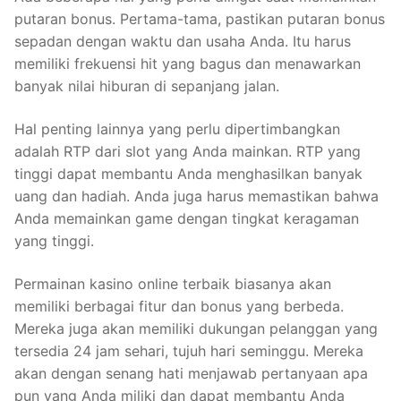
putaran bonus. Pertama-tama, pastikan putaran bonus
sepadan dengan waktu dan usaha Anda. Itu harus
memiliki frekuensi hit yang bagus dan menawarkan
banyak nilai hiburan di sepanjang jalan.
Hal penting lainnya yang perlu dipertimbangkan
adalah RTP dari slot yang Anda mainkan. RTP yang
tinggi dapat membantu Anda menghasilkan banyak
uang dan hadiah. Anda juga harus memastikan bahwa
Anda memainkan game dengan tingkat keragaman
yang tinggi.
Permainan kasino online terbaik biasanya akan
memiliki berbagai fitur dan bonus yang berbeda.
Mereka juga akan memiliki dukungan pelanggan yang
tersedia 24 jam sehari, tujuh hari seminggu. Mereka
akan dengan senang hati menjawab pertanyaan apa
pun yang Anda miliki dan dapat membantu Anda