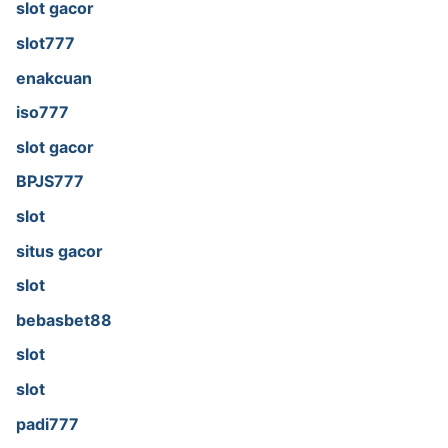
slot gacor
slot777
enakcuan
iso777
slot gacor
BPJS777
slot
situs gacor
slot
bebasbet88
slot
slot
padi777