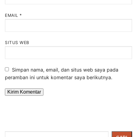
EMAIL
*
SITUS WEB
Simpan nama, email, dan situs web saya pada
peramban ini untuk komentar saya berikutnya.
Cari