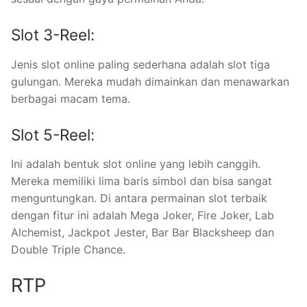
Slot 3-Reel:
Jenis slot online paling sederhana adalah slot tiga
gulungan.
Mereka mudah dimainkan dan menawarkan
berbagai macam tema.
Slot 5-Reel:
Ini adalah bentuk slot online yang lebih canggih.
Mereka memiliki lima baris simbol dan bisa sangat
menguntungkan.
Di antara permainan slot terbaik
dengan fitur ini adalah Mega Joker, Fire Joker, Lab
Alchemist, Jackpot Jester, Bar Bar Blacksheep dan
Double Triple Chance.
RTP