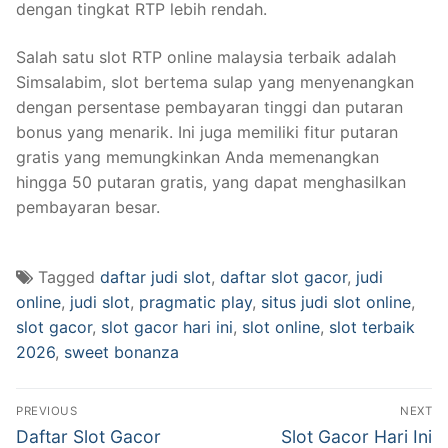
dengan tingkat RTP lebih rendah.
Salah satu slot RTP online malaysia terbaik adalah
Simsalabim, slot bertema sulap yang menyenangkan
dengan persentase pembayaran tinggi dan putaran
bonus yang menarik. Ini juga memiliki fitur putaran
gratis yang memungkinkan Anda memenangkan
hingga 50 putaran gratis, yang dapat menghasilkan
pembayaran besar.
Tagged
daftar judi slot
,
daftar slot gacor
,
judi
online
,
judi slot
,
pragmatic play
,
situs judi slot online
,
slot gacor
,
slot gacor hari ini
,
slot online
,
slot terbaik
2026
,
sweet bonanza
Navigasi
PREVIOUS
NEXT
pos
Previous
Next
Daftar Slot Gacor
Slot Gacor Hari Ini