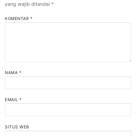
yang wajib ditandai
*
KOMENTAR
*
NAMA
*
EMAIL
*
SITUS WEB