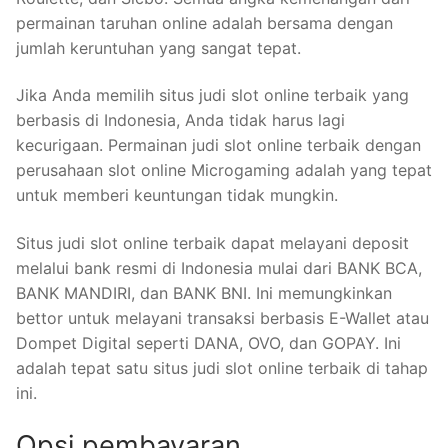
permainan taruhan online adalah bersama dengan
jumlah keruntuhan yang sangat tepat.
Jika Anda memilih situs judi slot online terbaik yang
berbasis di Indonesia, Anda tidak harus lagi
kecurigaan. Permainan judi slot online terbaik dengan
perusahaan slot online Microgaming adalah yang tepat
untuk memberi keuntungan tidak mungkin.
Situs judi slot online terbaik dapat melayani deposit
melalui bank resmi di Indonesia mulai dari BANK BCA,
BANK MANDIRI, dan BANK BNI. Ini memungkinkan
bettor untuk melayani transaksi berbasis E-Wallet atau
Dompet Digital seperti DANA, OVO, dan GOPAY. Ini
adalah tepat satu situs judi slot online terbaik di tahap
ini.
Opsi pembayaran