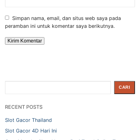
Simpan nama, email, dan situs web saya pada
peramban ini untuk komentar saya berikutnya.
Cari
CARI
RECENT POSTS
Slot Gacor Thailand
Slot Gacor 4D Hari Ini