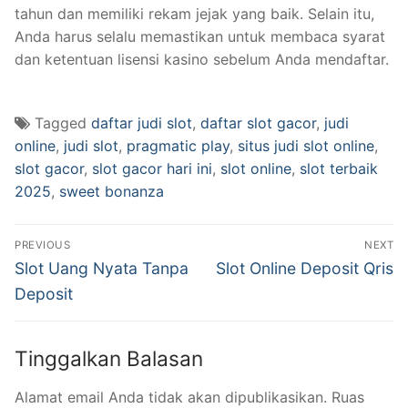
tahun dan memiliki rekam jejak yang baik. Selain itu,
Anda harus selalu memastikan untuk membaca syarat
dan ketentuan lisensi kasino sebelum Anda mendaftar.
Tagged
daftar judi slot
,
daftar slot gacor
,
judi
online
,
judi slot
,
pragmatic play
,
situs judi slot online
,
slot gacor
,
slot gacor hari ini
,
slot online
,
slot terbaik
2025
,
sweet bonanza
Navigasi
PREVIOUS
NEXT
pos
Previous
Next
Slot Uang Nyata Tanpa
Slot Online Deposit Qris
post:
post:
Deposit
Tinggalkan Balasan
Alamat email Anda tidak akan dipublikasikan.
Ruas