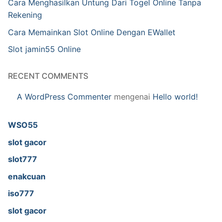
Cara Menghasilkan Untung Dari Togel Online Tanpa
Rekening
Cara Memainkan Slot Online Dengan EWallet
Slot jamin55 Online
RECENT COMMENTS
A WordPress Commenter
mengenai
Hello world!
WSO55
slot gacor
slot777
enakcuan
iso777
slot gacor