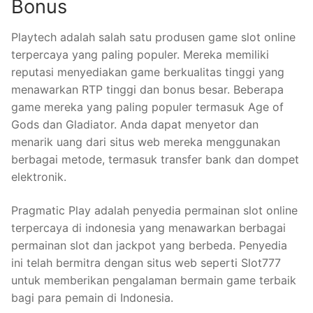
Bonus
Playtech adalah salah satu produsen game slot online
terpercaya yang paling populer. Mereka memiliki
reputasi menyediakan game berkualitas tinggi yang
menawarkan RTP tinggi dan bonus besar. Beberapa
game mereka yang paling populer termasuk Age of
Gods dan Gladiator. Anda dapat menyetor dan
menarik uang dari situs web mereka menggunakan
berbagai metode, termasuk transfer bank dan dompet
elektronik.
Pragmatic Play adalah penyedia permainan slot online
terpercaya di indonesia yang menawarkan berbagai
permainan slot dan jackpot yang berbeda. Penyedia
ini telah bermitra dengan situs web seperti Slot777
untuk memberikan pengalaman bermain game terbaik
bagi para pemain di Indonesia.