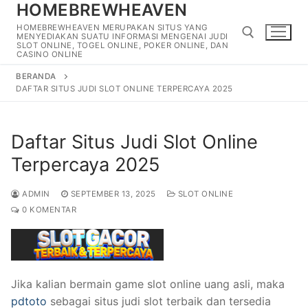
HOMEBREWHEAVEN
Lompat
ke
HOMEBREWHEAVEN MERUPAKAN SITUS YANG
MENYEDIAKAN SUATU INFORMASI MENGENAI JUDI
konten
SLOT ONLINE, TOGEL ONLINE, POKER ONLINE, DAN
CASINO ONLINE
BERANDA
Cari:
DAFTAR SITUS JUDI SLOT ONLINE TERPERCAYA 2025
Daftar Situs Judi Slot Online
Terpercaya 2025
ADMIN
SEPTEMBER 13, 2025
SLOT ONLINE
0 KOMENTAR
Jika kalian bermain game slot online uang asli, maka
pdtoto
sebagai situs judi slot terbaik dan tersedia