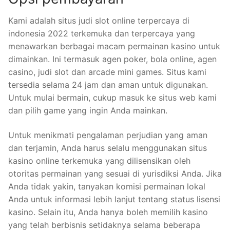
Kami adalah situs judi slot online terpercaya di
indonesia 2022 terkemuka dan terpercaya yang
menawarkan berbagai macam permainan kasino untuk
dimainkan. Ini termasuk agen poker, bola online, agen
casino, judi slot dan arcade mini games. Situs kami
tersedia selama 24 jam dan aman untuk digunakan.
Untuk mulai bermain, cukup masuk ke situs web kami
dan pilih game yang ingin Anda mainkan.
Untuk menikmati pengalaman perjudian yang aman
dan terjamin, Anda harus selalu menggunakan situs
kasino online terkemuka yang dilisensikan oleh
otoritas permainan yang sesuai di yurisdiksi Anda. Jika
Anda tidak yakin, tanyakan komisi permainan lokal
Anda untuk informasi lebih lanjut tentang status lisensi
kasino. Selain itu, Anda hanya boleh memilih kasino
yang telah berbisnis setidaknya selama beberapa