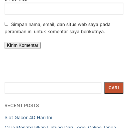
Simpan nama, email, dan situs web saya pada
peramban ini untuk komentar saya berikutnya.
Cari
CARI
RECENT POSTS
Slot Gacor 4D Hari Ini
Cara Menghasilkan Untung Dari Togel Online Tanpa