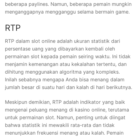
beberapa paylines. Namun, beberapa pemain mungkin
menganggapnya mengganggu selama bermain game.
RTP
RTP dalam slot online adalah ukuran statistik dari
persentase uang yang dibayarkan kembali oleh
permainan slot kepada pemain seiring waktu. Ini tidak
menjamin kemenangan atau kekalahan tertentu, dan
dihitung menggunakan algoritma yang kompleks.
Inilah sebabnya mengapa Anda bisa menang dalam
jumlah besar di suatu hari dan kalah di hari berikutnya.
Meskipun demikian, RTP adalah indikator yang baik
mengenai peluang menang di kasino online, terutama
untuk permainan slot. Namun, penting untuk diingat
bahwa statistik ini mewakili rata-rata dan tidak
menunjukkan frekuensi menang atau kalah. Pemain