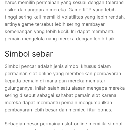
harus memilih permainan yang sesuai dengan toleransi
risiko dan anggaran mereka. Game RTP yang lebih
tinggi sering kali memiliki volatilitas yang lebih rendah,
artinya game tersebut lebih sering membayar
kemenangan yang lebih kecil. Ini dapat membantu
pemain mengelola uang mereka dengan lebih baik.
Simbol sebar
Simbol pencar adalah jenis simbol khusus dalam
permainan slot online yang memberikan pembayaran
kepada pemain di mana pun mereka memutar
gulungannya. Inilah salah satu alasan mengapa mereka
sering disebut sebagai sahabat pemain slot karena
mereka dapat membantu pemain mengumpulkan
pembayaran lebih besar dan memicu fitur bonus.
Sebagian besar permainan slot online memiliki simbol