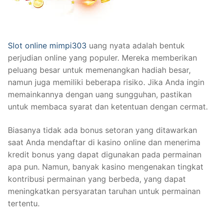
Slot online mimpi303
uang nyata adalah bentuk
perjudian online yang populer. Mereka memberikan
peluang besar untuk memenangkan hadiah besar,
namun juga memiliki beberapa risiko. Jika Anda ingin
memainkannya dengan uang sungguhan, pastikan
untuk membaca syarat dan ketentuan dengan cermat.
Biasanya tidak ada bonus setoran yang ditawarkan
saat Anda mendaftar di kasino online dan menerima
kredit bonus yang dapat digunakan pada permainan
apa pun. Namun, banyak kasino mengenakan tingkat
kontribusi permainan yang berbeda, yang dapat
meningkatkan persyaratan taruhan untuk permainan
tertentu.