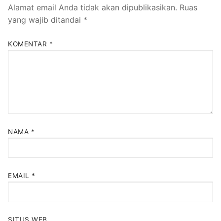
Alamat email Anda tidak akan dipublikasikan.
Ruas
yang wajib ditandai
*
KOMENTAR
*
NAMA
*
EMAIL
*
SITUS WEB