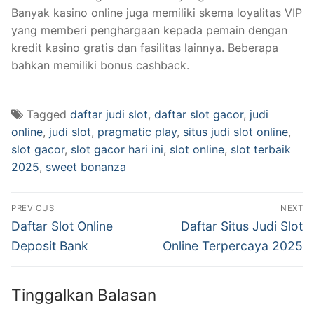
Banyak kasino online juga memiliki skema loyalitas VIP
yang memberi penghargaan kepada pemain dengan
kredit kasino gratis dan fasilitas lainnya. Beberapa
bahkan memiliki bonus cashback.
Tagged
daftar judi slot
,
daftar slot gacor
,
judi
online
,
judi slot
,
pragmatic play
,
situs judi slot online
,
slot gacor
,
slot gacor hari ini
,
slot online
,
slot terbaik
2025
,
sweet bonanza
Navigasi
PREVIOUS
NEXT
pos
Previous
Next
Daftar Slot Online
Daftar Situs Judi Slot
post:
post:
Deposit Bank
Online Terpercaya 2025
Tinggalkan Balasan