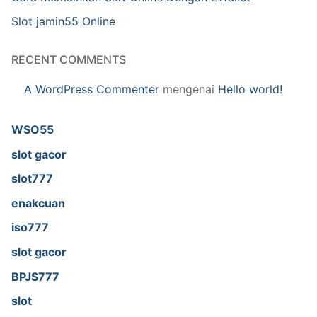
Slot jamin55 Online
RECENT COMMENTS
A WordPress Commenter
mengenai
Hello world!
WSO55
slot gacor
slot777
enakcuan
iso777
slot gacor
BPJS777
slot