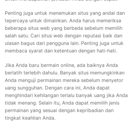
Penting juga untuk menemukan situs yang andal dan
tepercaya untuk dimainkan. Anda harus memeriksa
beberapa situs web yang berbeda sebelum memilih
salah satu. Cari situs web dengan reputasi baik dan
ulasan bagus dari pengguna lain. Penting juga untuk
membaca syarat dan ketentuan dengan hati-hati.
Jika Anda baru bermain online, ada baiknya Anda
berlatih terlebih dahulu. Banyak situs memungkinkan
Anda menguji permainan mereka sebelum menyetor
uang sungguhan. Dengan cara ini, Anda dapat
menghindari kehilangan terlalu banyak uang jika Anda
tidak menang. Selain itu, Anda dapat memilih jenis
permainan yang sesuai dengan kepribadian dan
tingkat keahlian Anda.