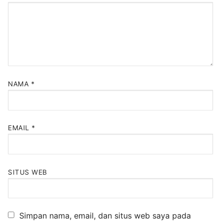
NAMA
*
EMAIL
*
SITUS WEB
Simpan nama, email, dan situs web saya pada