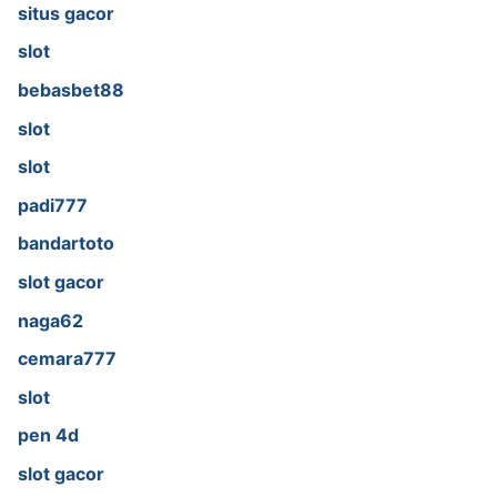
situs gacor
slot
bebasbet88
slot
slot
padi777
bandartoto
slot gacor
naga62
cemara777
slot
pen 4d
slot gacor