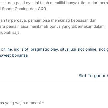
baik dan pasti nya. Ini telah memiliki banyak timur dari ber
rti Spade Gaming dan CQ9.
dan terpercaya, pemain bisa menikmati kepuasan dan
ara pemain bisa menikmati bonus yang diberitakan dalam
rupiah saja.
 online
,
judi slot
,
pragmatic play
,
situs judi slot online
,
slot 
sweet bonanza
Next
Slot Tergacor 
post:
as yang wajib ditandai
*