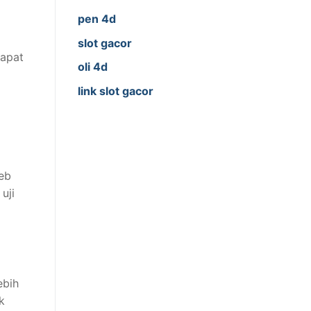
pen 4d
slot gacor
dapat
oli 4d
link slot gacor
eb
uji
ebih
k