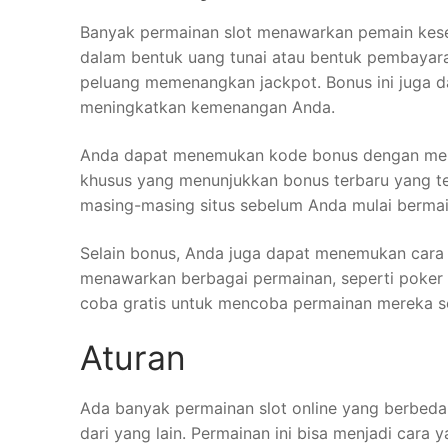
Banyak permainan slot menawarkan pemain kes
dalam bentuk uang tunai atau bentuk pembayar
peluang memenangkan jackpot. Bonus ini juga 
meningkatkan kemenangan Anda.
Anda dapat menemukan kode bonus dengan menca
khusus yang menunjukkan bonus terbaru yang te
masing-masing situs sebelum Anda mulai bermai
Selain bonus, Anda juga dapat menemukan cara l
menawarkan berbagai permainan, seperti poker o
coba gratis untuk mencoba permainan mereka s
Aturan
Ada banyak permainan slot online yang berbeda
dari yang lain. Permainan ini bisa menjadi car