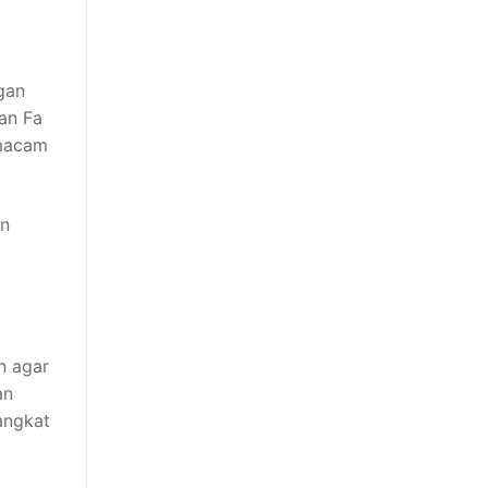
gan
an Fa
 macam
in
n agar
an
angkat