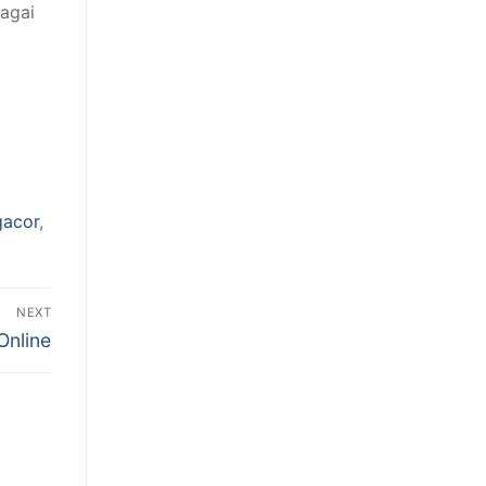
bagai
gacor
,
NEXT
Online