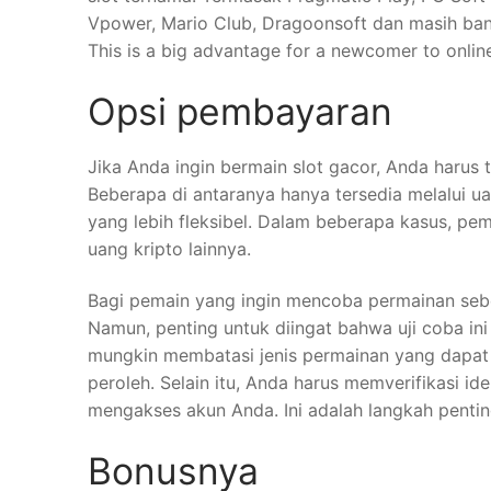
Vpower, Mario Club, Dragoonsoft dan masih ban
This is a big advantage for a newcomer to onlin
Opsi pembayaran
Jika Anda ingin bermain slot gacor, Anda haru
Beberapa di antaranya hanya tersedia melalui u
yang lebih fleksibel. Dalam beberapa kasus, 
uang kripto lainnya.
Bagi pemain yang ingin mencoba permainan sebe
Namun, penting untuk diingat bahwa uji coba in
mungkin membatasi jenis permainan yang dapa
peroleh. Selain itu, Anda harus memverifikasi i
mengakses akun Anda. Ini adalah langkah pentin
Bonusnya