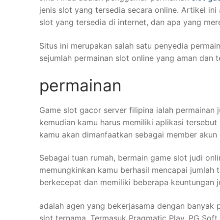
jenis slot yang tersedia secara online. Artikel
slot yang tersedia di internet, dan apa yang me
Situs ini merupakan salah satu penyedia permai
sejumlah permainan slot online yang aman dan t
permainan
Game slot gacor server filipina ialah permainan 
kemudian kamu harus memiliki aplikasi tersebut
kamu akan dimanfaatkan sebagai member akun 
Sebagai tuan rumah, bermain game slot judi onli
memungkinkan kamu berhasil mencapai jumlah tar
berkecepat dan memiliki beberapa keuntungan 
adalah agen yang bekerjasama dengan banyak pe
slot ternama. Termasuk Pragmatic Play, PG Soft