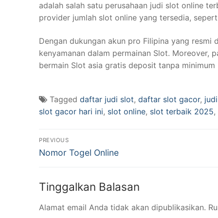
adalah salah satu perusahaan judi slot online ter
provider jumlah slot online yang tersedia, sepe
Dengan dukungan akun pro Filipina yang resmi 
kenyamanan dalam permainan Slot. Moreover, p
bermain Slot asia gratis deposit tanpa minimum 
Tagged
daftar judi slot
,
daftar slot gacor
,
judi
slot gacor hari ini
,
slot online
,
slot terbaik 2025
,
Navigasi
PREVIOUS
Previous
pos
Nomor Togel Online
post:
Tinggalkan Balasan
Alamat email Anda tidak akan dipublikasikan.
Ru