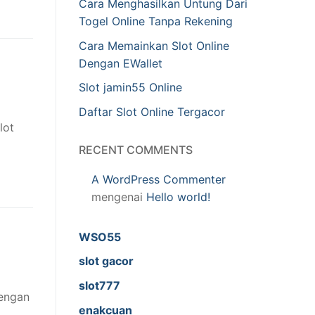
Cara Menghasilkan Untung Dari
Togel Online Tanpa Rekening
Cara Memainkan Slot Online
Dengan EWallet
Slot jamin55 Online
Daftar Slot Online Tergacor
lot
RECENT COMMENTS
A WordPress Commenter
mengenai
Hello world!
WSO55
slot gacor
slot777
dengan
enakcuan