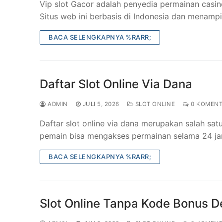
Vip slot Gacor adalah penyedia permainan casino
Situs web ini berbasis di Indonesia dan menamp
BACA SELENGKAPNYA %RARR;
Daftar Slot Online Via Dana
ADMIN
JULI 5, 2026
SLOT ONLINE
0 KOMENT
Daftar slot online via dana merupakan salah sa
pemain bisa mengakses permainan selama 24 j
BACA SELENGKAPNYA %RARR;
Slot Online Tanpa Kode Bonus D