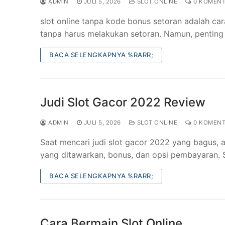
ADMIN
JULI 5, 2026
SLOT ONLINE
0 KOMENT
slot online tanpa kode bonus setoran adalah car
tanpa harus melakukan setoran. Namun, penting
BACA SELENGKAPNYA %RARR;
Judi Slot Gacor 2022 Review
ADMIN
JULI 5, 2026
SLOT ONLINE
0 KOMENT
Saat mencari judi slot gacor 2022 yang bagus, 
yang ditawarkan, bonus, dan opsi pembayaran. 
BACA SELENGKAPNYA %RARR;
Cara Bermain Slot Online