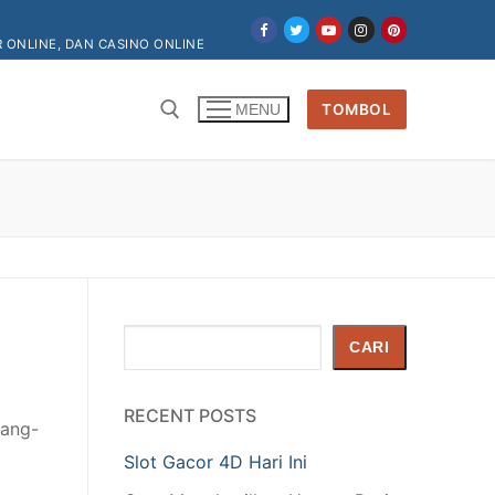
 ONLINE, DAN CASINO ONLINE
TOMBOL
MENU
Cari
CARI
RECENT POSTS
nang-
Slot Gacor 4D Hari Ini