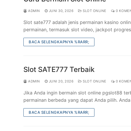
ADMIN
JUNI 30, 2026
SLOT ONLINE
0 KOME
Slot sate777 adalah jenis permainan kasino onli
permainan, termasuk slot video, jackpot progre
BACA SELENGKAPNYA %RARR;
Slot SATE777 Terbaik
ADMIN
JUNI 20, 2026
SLOT ONLINE
0 KOME
Jika Anda ingin bermain slot online pgslot88 t
permainan berbeda yang dapat Anda pilih. Anda
BACA SELENGKAPNYA %RARR;