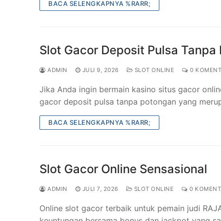
BACA SELENGKAPNYA %RARR;
Slot Gacor Deposit Pulsa Tanpa
ADMIN
JULI 9, 2026
SLOT ONLINE
0 KOMENT
Jika Anda ingin bermain kasino situs gacor onlin
gacor deposit pulsa tanpa potongan yang meru
BACA SELENGKAPNYA %RARR;
Slot Gacor Online Sensasional
ADMIN
JULI 7, 2026
SLOT ONLINE
0 KOMENT
Online slot gacor terbaik untuk pemain judi R
keuntungan bersama bonus dan jackpot yang s