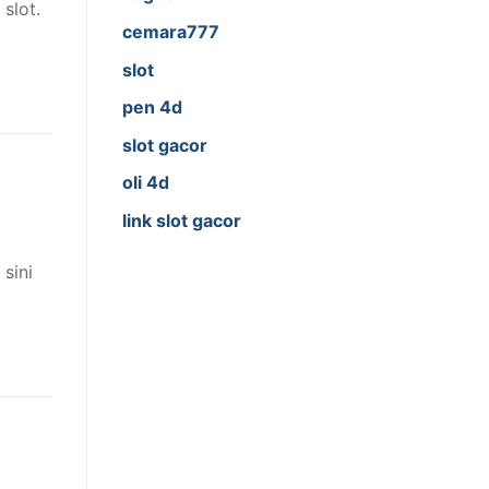
slot.
cemara777
slot
pen 4d
slot gacor
oli 4d
link slot gacor
sini