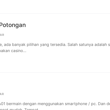
 Potongan
AR
e, ada banyak pilihan yang tersedia. Salah satunya adalah s
pakan casino…
AR
AJA01 bermain dengan menggunakan smartphone / pc. Dan 
angat mudah. Tempat…