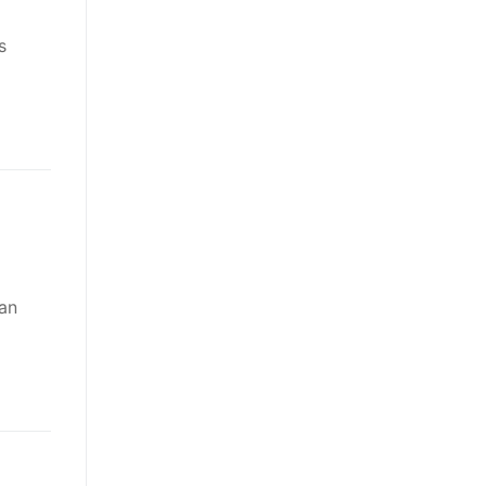
s
nan