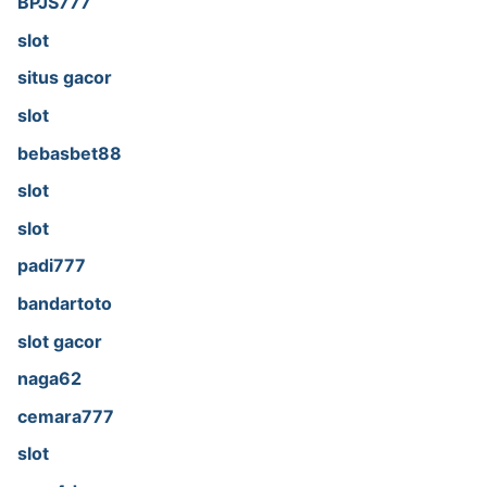
BPJS777
slot
situs gacor
slot
bebasbet88
slot
slot
padi777
bandartoto
slot gacor
naga62
cemara777
slot