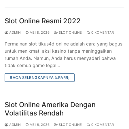
Slot Online Resmi 2022
ADMIN
MEI 8, 2026
SLOT ONLINE
0 KOMENTAR
Permainan slot tikus4d online adalah cara yang bagus
untuk menikmati aksi kasino tanpa meninggalkan
rumah Anda. Namun, Anda harus menyadari bahwa
tidak semua game legal…
BACA SELENGKAPNYA %RARR;
Slot Online Amerika Dengan
Volatilitas Rendah
ADMIN
MEI 6, 2026
SLOT ONLINE
0 KOMENTAR