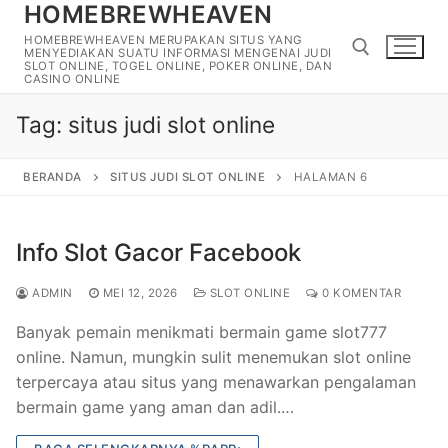
HOMEBREWHEAVEN
Lompat
ke
HOMEBREWHEAVEN MERUPAKAN SITUS YANG
MENYEDIAKAN SUATU INFORMASI MENGENAI JUDI
konten
SLOT ONLINE, TOGEL ONLINE, POKER ONLINE, DAN
CASINO ONLINE
Tag:
situs judi slot online
Cari:
BERANDA
SITUS JUDI SLOT ONLINE
HALAMAN 6
Info Slot Gacor Facebook
ADMIN
MEI 12, 2026
SLOT ONLINE
0 KOMENTAR
Banyak pemain menikmati bermain game slot777
online. Namun, mungkin sulit menemukan slot online
terpercaya atau situs yang menawarkan pengalaman
bermain game yang aman dan adil.…