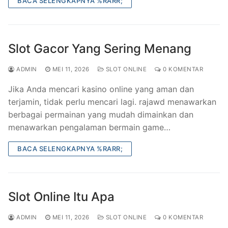
BACA SELENGKAPNYA %RARR;
Slot Gacor Yang Sering Menang
ADMIN
MEI 11, 2026
SLOT ONLINE
0 KOMENTAR
Jika Anda mencari kasino online yang aman dan
terjamin, tidak perlu mencari lagi. rajawd menawarkan
berbagai permainan yang mudah dimainkan dan
menawarkan pengalaman bermain game…
BACA SELENGKAPNYA %RARR;
Slot Online Itu Apa
ADMIN
MEI 11, 2026
SLOT ONLINE
0 KOMENTAR