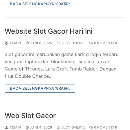
BACA SELENGKAPNYA %RARR;
Website Slot Gacor Hari Ini
ADMIN
JUNI 8, 2026
SLOT ONLINE
0 KOMENTAR
Slot gacor ini merupakan game kari4d login terbaru
yang diadaptasi dari blockbuster seperti Tarzan,
Game of Thrones, Lara Croft Tomb Raider. Dengan
fitur Double Chance…
BACA SELENGKAPNYA %RARR;
Web Slot Gacor
ADMIN
JUNI 4, 2026
SLOT ONLINE
0 KOMENTAR