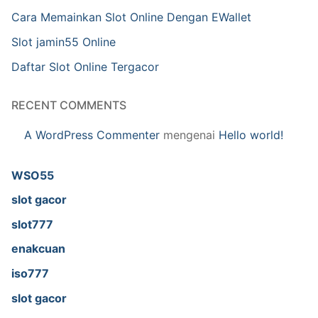
Cara Memainkan Slot Online Dengan EWallet
Slot jamin55 Online
Daftar Slot Online Tergacor
RECENT COMMENTS
A WordPress Commenter
mengenai
Hello world!
WSO55
slot gacor
slot777
enakcuan
iso777
slot gacor