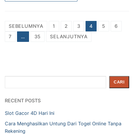
Paginasi
SEBELUMNYA
1
2
3
4
5
6
pos
7
…
35
SELANJUTNYA
Cari
CARI
RECENT POSTS
Slot Gacor 4D Hari Ini
Cara Menghasilkan Untung Dari Togel Online Tanpa
Rekening