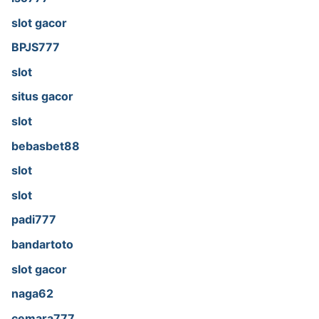
slot gacor
BPJS777
slot
situs gacor
slot
bebasbet88
slot
slot
padi777
bandartoto
slot gacor
naga62
cemara777