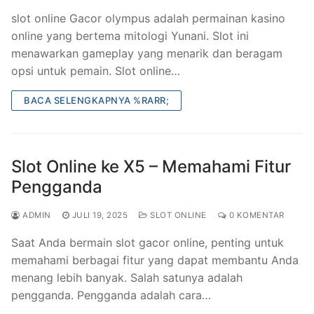
slot online Gacor olympus adalah permainan kasino
online yang bertema mitologi Yunani. Slot ini
menawarkan gameplay yang menarik dan beragam
opsi untuk pemain. Slot online…
BACA SELENGKAPNYA %RARR;
Slot Online ke X5 – Memahami Fitur
Pengganda
ADMIN
JULI 19, 2025
SLOT ONLINE
0 KOMENTAR
Saat Anda bermain slot gacor online, penting untuk
memahami berbagai fitur yang dapat membantu Anda
menang lebih banyak. Salah satunya adalah
pengganda. Pengganda adalah cara…