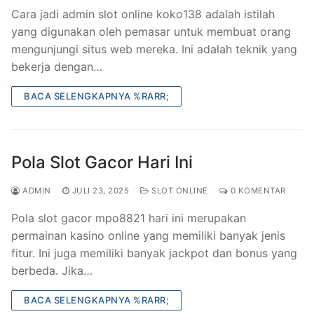
Cara jadi admin slot online koko138 adalah istilah
yang digunakan oleh pemasar untuk membuat orang
mengunjungi situs web mereka. Ini adalah teknik yang
bekerja dengan…
BACA SELENGKAPNYA %RARR;
Pola Slot Gacor Hari Ini
ADMIN
JULI 23, 2025
SLOT ONLINE
0 KOMENTAR
Pola slot gacor mpo8821 hari ini merupakan
permainan kasino online yang memiliki banyak jenis
fitur. Ini juga memiliki banyak jackpot dan bonus yang
berbeda. Jika…
BACA SELENGKAPNYA %RARR;